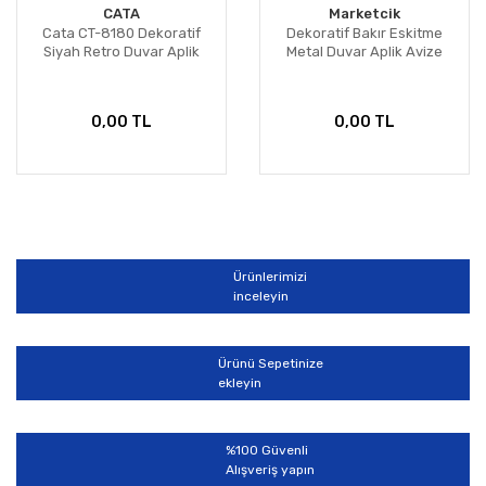
CATA
Marketcik
Cata CT-8180 Dekoratif
Dekoratif Bakır Eskitme
Siyah Retro Duvar Aplik
Metal Duvar Aplik Avize
0,00 TL
0,00 TL
Ürünlerimizi
inceleyin
Ürünü Sepetinize
ekleyin
%100 Güvenli
Alışveriş yapın