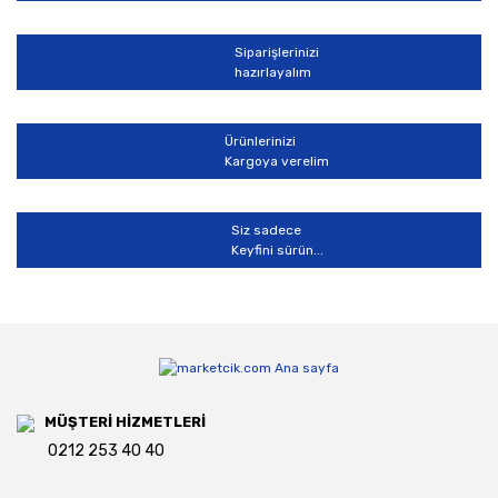
Siparişlerinizi
hazırlayalım
Ürünlerinizi
Kargoya verelim
Siz sadece
Keyfini sürün...
MÜŞTERİ HİZMETLERİ
0212 253 40 40