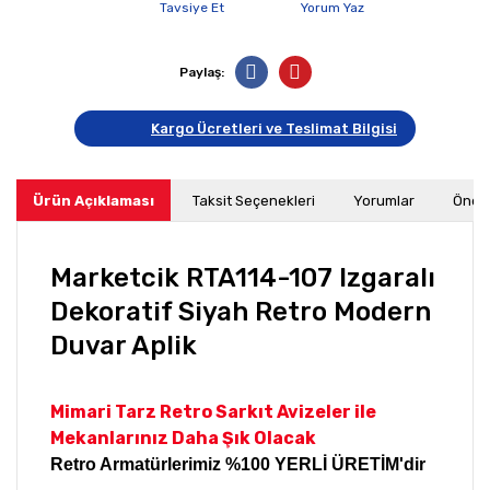
Tavsiye Et
Yorum Yaz
Paylaş:
Kargo Ücretleri ve Teslimat Bilgisi
Ürün Açıklaması
Taksit Seçenekleri
Yorumlar
Öneri
Marketcik RTA114-107 Izgaralı
Dekoratif Siyah Retro Modern
Duvar Aplik
Mimari Tarz Retro Sarkıt Avizeler ile
Mekanlarınız Daha Şık Olacak
Retro Armatürlerimiz %100 YERLİ ÜRETİM'dir