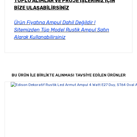
TOPLU ALIMLAR VE PROJE İŞLERİNİZ İÇİN
BİZE ULAŞABİLİRSİNİZ
Ürün Fiyatına Ampul Dahil Değildir !
Sitemizden Tüp Model Rustik Ampul Satın
Alarak Kullanabilirsiniz
Bu ürünün fiyat bilgisi, resim, ürün açıklamalarında ve
diğer konularda yetersiz gördüğünüz noktaları öneri
Bu ürüne ilk yorumu siz yapın!
formunu kullanarak tarafımıza iletebilirsiniz.
Görüş ve önerileriniz için teşekkür ederiz.
BU ÜRÜN İLE BİRLİKTE ALINMASI TAVSİYE EDİLEN ÜRÜNLER
Yorum Yaz
Ürün resmi kalitesiz, bozuk veya görüntülenemiyor.
Ürün açıklamasında eksik bilgiler bulunuyor.
Ürün bilgilerinde hatalar bulunuyor.
Ürün fiyatı diğer sitelerden daha pahalı.
Bu ürüne benzer farklı alternatifler olmalı.