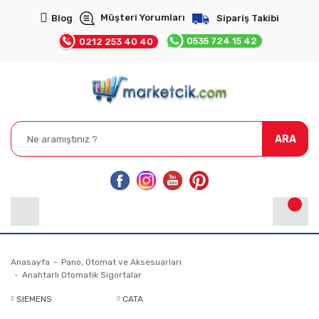
Müşteri Yorumları
Blog
Sipariş Takibi
0535 724 15 42
0212 253 40 40
ARA
Anasayfa
Pano, Otomat ve Aksesuarları
Anahtarlı Otomatik Sigortalar
SIEMENS
CATA