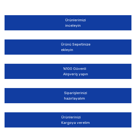
Ürünlerimizi
inceleyin
Ürünü Sepetinize
ekleyin
%100 Güvenli
Alışveriş yapın
Siparişlerinizi
hazırlayalım
Ürünlerinizi
Kargoya verelim