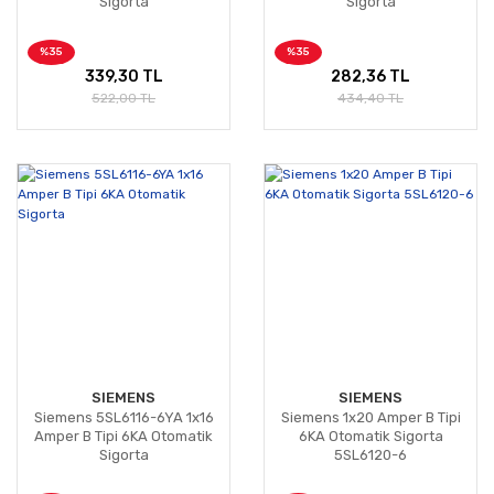
Sigorta
Sigorta
%35
%35
339,30 TL
282,36 TL
522,00 TL
434,40 TL
SIEMENS
SIEMENS
Siemens 5SL6116-6YA 1x16
Siemens 1x20 Amper B Tipi
Amper B Tipi 6KA Otomatik
6KA Otomatik Sigorta
Sigorta
5SL6120-6