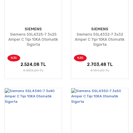
SIEMENS
SIEMENS
Siemens 5SL4325-7 3x25
Siemens 5SL4332-7 3x32
Amper C Tipi 10KA Otomatik
Amper C Tipi 10KA Otomatik
Sigorta
Sigorta
%35
%35
2.524,08 TL
2.703,48 TL
3.883,20 TL
4.159,20 TL