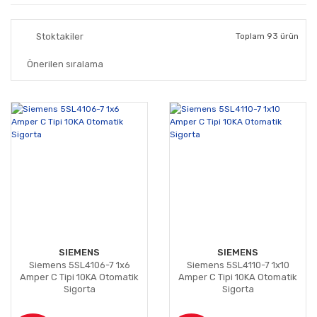
Stoktakiler
Toplam 93 ürün
SIEMENS
SIEMENS
Siemens 5SL4106-7 1x6
Siemens 5SL4110-7 1x10
Amper C Tipi 10KA Otomatik
Amper C Tipi 10KA Otomatik
Sigorta
Sigorta