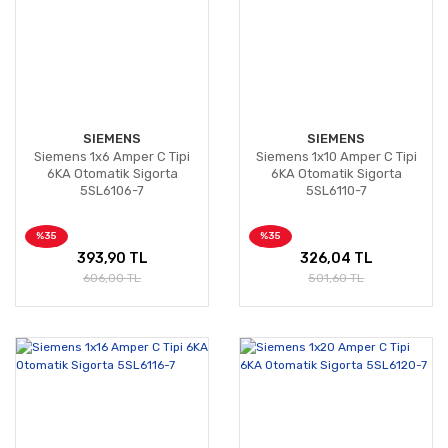
SIEMENS
SIEMENS
Siemens 1x6 Amper C Tipi
Siemens 1x10 Amper C Tipi
6KA Otomatik Sigorta
6KA Otomatik Sigorta
5SL6106-7
5SL6110-7
%35
%35
393,90 TL
326,04 TL
606,00 TL
501,60 TL