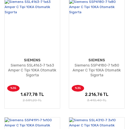
SIEMENS
SIEMENS
Siemens 5SL4163-7 1x63
Siemens 5SP4180-7 1x80
Amper C Tipi 10KA Otomatik
Amper C Tipi 10KA Otomatik
Sigorta
Sigorta
%35
%35
1.677,78 TL
2.216,76 TL
2.581,20 TL
3.410,40 TL