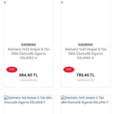
SIEMENS
SIEMENS
Siemens 1x32 Amper B Tipi
Siemens 1x40 Amper B Tipi
10KA Otomatik Sigorta
10KA Otomatik Sigorta
5SL4132-6
5SL4140-6
%35
%35
686,40 TL
785,46 TL
1.056,00 TL
1.208,40 TL