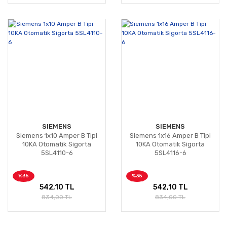
SIEMENS
SIEMENS
Siemens 1x10 Amper B Tipi
Siemens 1x16 Amper B Tipi
10KA Otomatik Sigorta
10KA Otomatik Sigorta
5SL4110-6
5SL4116-6
%35
%35
542,10 TL
542,10 TL
834,00 TL
834,00 TL