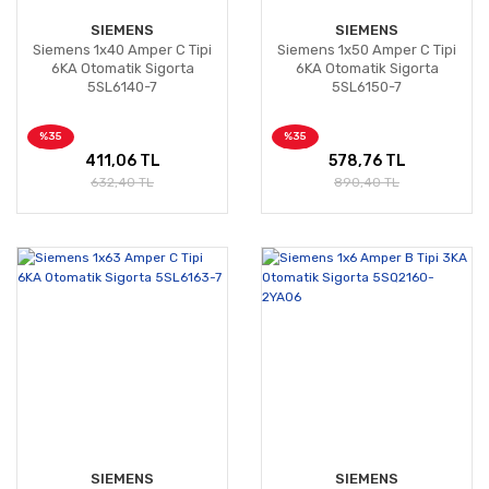
SIEMENS
SIEMENS
Siemens 1x40 Amper C Tipi
Siemens 1x50 Amper C Tipi
6KA Otomatik Sigorta
6KA Otomatik Sigorta
5SL6140-7
5SL6150-7
%35
%35
411,06 TL
578,76 TL
632,40 TL
890,40 TL
SIEMENS
SIEMENS