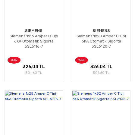
SIEMENS
SIEMENS
Siemens 1x16 Amper C Tipi
Siemens 1x20 Amper C Tipi
6KA Otomatik Sigorta
6KA Otomatik Sigorta
5SL6116-7
5SL6120-7
%35
%35
326,04 TL
326,04 TL
501,60 TL
501,60 TL