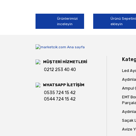
Ürünlerimizi
Ürünü Sepetin
inceleyin
ekleyin
Kateg
MÜŞTERİ HİZMETLERİ
0212 253 40 40
Led Ay
Aydınla
WHATSAPP İLETİŞİM
Ampul Ç
0535 724 15 42
EMT Bo
0544 724 15 42
Parçala
Aydınla
Saçak 
Avize 