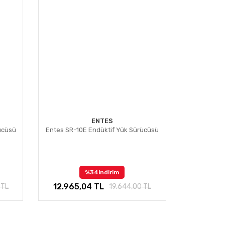
ENTES
ücüsü
Entes SR-10E Endüktif Yük Sürücüsü
%34
indirim
12.965,04 TL
 TL
19.644,00 TL