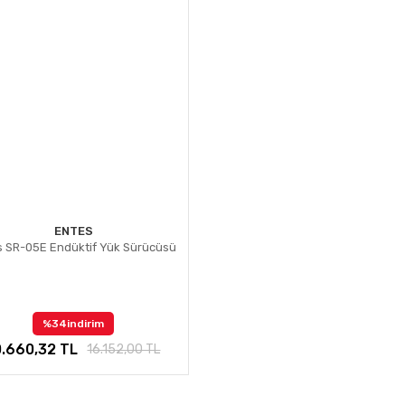
ENTES
s SR-05E Endüktif Yük Sürücüsü
%34
indirim
0.660,32 TL
16.152,00 TL