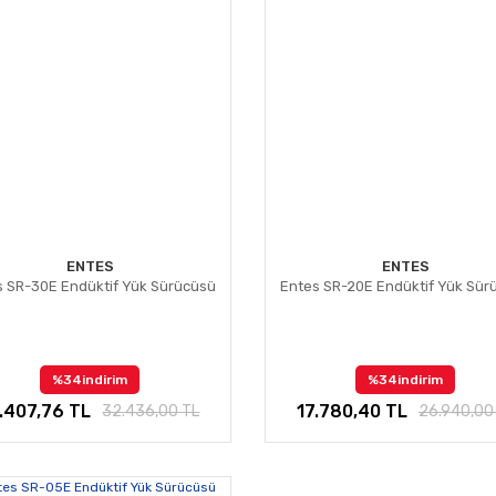
ENTES
ENTES
s SR-30E Endüktif Yük Sürücüsü
Entes SR-20E Endüktif Yük Sür
%34
indirim
%34
indirim
.407,76 TL
17.780,40 TL
32.436,00 TL
26.940,00