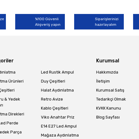
ize
%100 Güvenli
Siparişlerinizi
Alışveriş yapın
hazırlayalım
oriler
Kurumsal
dınlatma
Led Rustik Ampul
Hakkımızda
tma Ürünleri
Duy Çeşitleri
İletişim
eşitleri
Halat Aydınlatma
Kurumsal Satış
ru & Yedek
Retro Avize
Tedarikçi Olmak
rı
Kablo Çeşitleri
KVKK Kanunu
tma Direkleri
Viko Anahtar Priz
Blog Sayfası
Led Perde
E14 E27 Led Ampul
Yedek Parça
Mağaza Aydınlatma