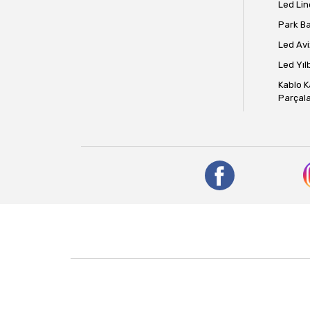
Led Lin
Park B
Led Avi
Led Yılb
Kablo K
Parçala