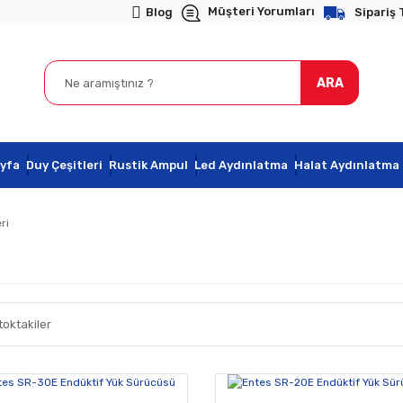
Müşteri Yorumları
Blog
Sipariş 
ARA
yfa
Duy Çeşitleri
Rustik Ampul
Led Aydınlatma
Halat Aydınlatma
ri
toktakiler