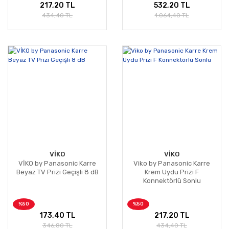
217,20 TL
532,20 TL
434,40 TL
1.064,40 TL
VİKO
VİKO
VİKO by Panasonic Karre
Viko by Panasonic Karre
Beyaz TV Prizi Geçişli 8 dB
Krem Uydu Prizi F
Konnektörlü Sonlu
%50
%50
173,40 TL
217,20 TL
346,80 TL
434,40 TL