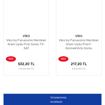
VİKO
VİKO
Viko by Panasonic Meridian
Viko by Panasonic Meridian
Krem Uydu Prizi Sonlu TV-
Krem Uydu Prizi F
SAT
Konnektörlü Sonlu
%50
%50
532,20 TL
217,20 TL
1.064,40 TL
434,40 TL
Ürünlerimizi
inceleyin