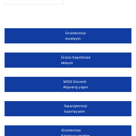
Ürünlerimizi
inceleyin
Ürünü Sepetinize
ekleyin
%100 Güvenli
Alışveriş yapın
Siparişlerinizi
hazırlayalım
Ürünlerinizi
Kargoya verelim