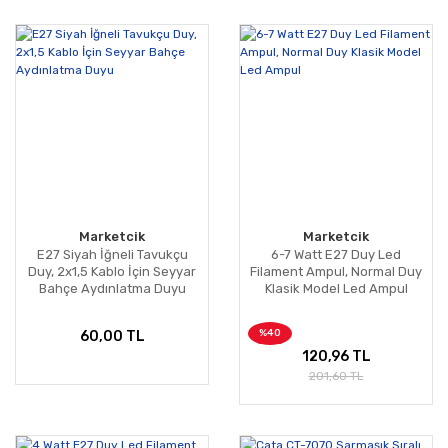
Marketcik
Marketcik
E27 Siyah İğneli Tavukçu
6-7 Watt E27 Duy Led
Duy, 2x1,5 Kablo İçin Seyyar
Filament Ampul, Normal Duy
Bahçe Aydınlatma Duyu
Klasik Model Led Ampul
%40
60,00 TL
120,96 TL
201,60 TL