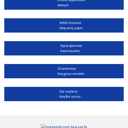
ekleyin
%100 Güvenli
Alışveriş yapın
Siparişlerinizi
hazırlayalım
Ürünlerinizi
Kargoya verelim
Siz sadece
Keyfini sürün...