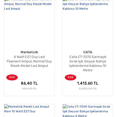
Marketcik
CATA
4 Watt E27 Duy Led
Cata CT-7070 Sarmaşık
Filament Ampul, Normal Duy
Sıralı Işık Seyyar Bahçe
Klasik Model Led Ampul
Işıklandırma Kablosu 10
Metre
%40
%38
86,40 TL
1.413,60 TL
144,00 TL
2.280,00 TL