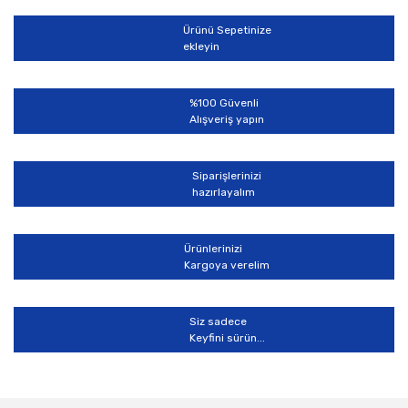
Ürünü Sepetinize
ekleyin
%100 Güvenli
Alışveriş yapın
Siparişlerinizi
hazırlayalım
Ürünlerinizi
Kargoya verelim
Siz sadece
Keyfini sürün...