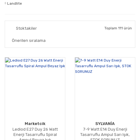
Landlite
Stoktakiler
Toplam 111 ürün
Marketcik
SYLVANİA
Lediod E27 Duy 26 Watt
7-9 Watt E14 Duy Enerji
Enerji Tasarruflu Spiral
Tasarruflu Ampul Sarı Işık,
Ampul Beyaz Işık
STOK SORUNUZ