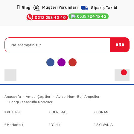
Müşteri Yorumları
Blog
Sipariş Takibi
0535 724 15 42
0212 253 40 40
ARA
Anasayfa
Ampul Çeşitleri
Avize, Mum-Buji Ampuller
Enerji Tasarruflu Modeller
PHİLİPS
GENERAL
OSRAM
Marketcik
Yıldız
SYLVANİA