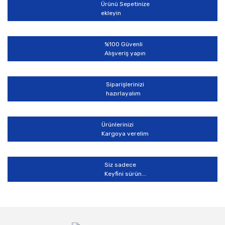
Ürünü Sepetinize
Ürün bilgilerinde hatalar bulunuyor.
ekleyin
Ürün fiyatı diğer sitelerden daha pahalı.
Bu ürüne benzer farklı alternatifler olmalı.
%100 Güvenli
Alışveriş yapın
Siparişlerinizi
hazırlayalım
Gönder
Ürünlerinizi
Kargoya verelim
Siz sadece
Keyfini sürün...