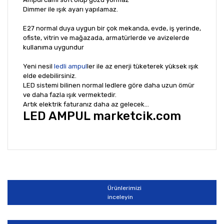
Dimmer ile ışık ayarı yapılamaz.
E27 normal duya uygun bir çok mekanda, evde, iş yerinde,
ofiste, vitrin ve mağazada, armatürlerde ve avizelerde
kullanıma uygundur
Yeni nesil
ledli ampul
ler ile az enerji tüketerek yüksek ışık
elde edebilirsiniz.
LED sistemi bilinen normal ledlere göre daha uzun ömür
ve daha fazla ışık vermektedir.
Artık elektrik faturanız daha az gelecek...
LED AMPUL marketcik.com
Bu ürünün fiyat bilgisi, resim, ürün açıklamalarında ve
diğer konularda yetersiz gördüğünüz noktaları öneri
Bu ürüne ilk yorumu siz yapın!
formunu kullanarak tarafımıza iletebilirsiniz.
Görüş ve önerileriniz için teşekkür ederiz.
Ürünlerimizi
Yorum Yaz
inceleyin
Ürün resmi kalitesiz, bozuk veya görüntülenemiyor.
Ürün açıklamasında eksik bilgiler bulunuyor.