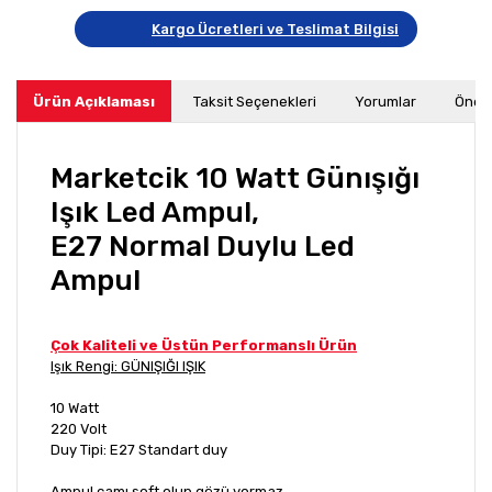
Kargo Ücretleri ve Teslimat Bilgisi
Ürün Açıklaması
Taksit Seçenekleri
Yorumlar
Öneri
Marketcik 10 Watt Günışığı
Işık Led Ampul,
E27 Normal Duylu Led
Ampul
Çok Kaliteli ve Üstün Performanslı Ürün
Işık Rengi: GÜNIŞIĞI IŞIK
10 Watt
220 Volt
Duy Tipi: E27 Standart duy
Ampul camı soft olup gözü yormaz