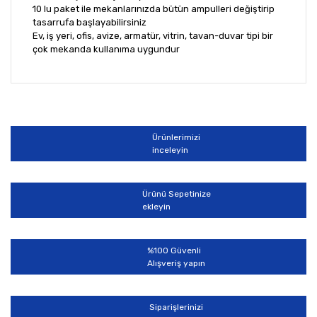
10 lu paket ile mekanlarınızda bütün ampulleri değiştirip
tasarrufa başlayabilirsiniz
Ev, iş yeri, ofis, avize, armatür, vitrin, tavan-duvar tipi bir
çok mekanda kullanıma uygundur
Bu ürünün fiyat bilgisi, resim, ürün açıklamalarında ve
diğer konularda yetersiz gördüğünüz noktaları öneri
Bu ürüne ilk yorumu siz yapın!
formunu kullanarak tarafımıza iletebilirsiniz.
Görüş ve önerileriniz için teşekkür ederiz.
Ürünlerimizi
Yorum Yaz
inceleyin
Ürün resmi kalitesiz, bozuk veya görüntülenemiyor.
Ürün açıklamasında eksik bilgiler bulunuyor.
Ürünü Sepetinize
Ürün bilgilerinde hatalar bulunuyor.
ekleyin
Ürün fiyatı diğer sitelerden daha pahalı.
Bu ürüne benzer farklı alternatifler olmalı.
%100 Güvenli
Alışveriş yapın
Siparişlerinizi