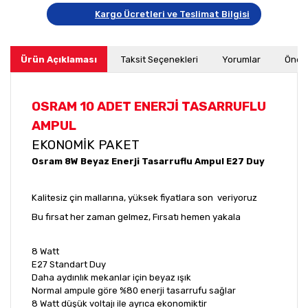
Kargo Ücretleri ve Teslimat Bilgisi
Ürün Açıklaması
Taksit Seçenekleri
Yorumlar
Öneri
OSRAM 10 ADET ENERJİ TASARRUFLU
AMPUL
EKONOMİK PAKET
Osram 8W Beyaz Enerji Tasarruflu Ampul E27 Duy
Kalitesiz çin mallarına, yüksek fiyatlara son veriyoruz
Bu fırsat her zaman gelmez, Fırsatı hemen yakala
8 Watt
E27 Standart Duy
Daha aydınlık mekanlar için beyaz ışık
Normal ampule göre %80 enerji tasarrufu sağlar
8 Watt düşük voltajı ile ayrıca ekonomiktir