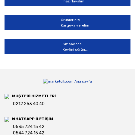
hazırlayalım
Gönder
Ürünlerinizi
Kargoya verelim
Siz sadece
Keyfini sürün...
MÜŞTERİ HİZMETLERİ
0212 253 40 40
WHATSAPP İLETİŞİM
0535 724 15 42
0544 724 15 42