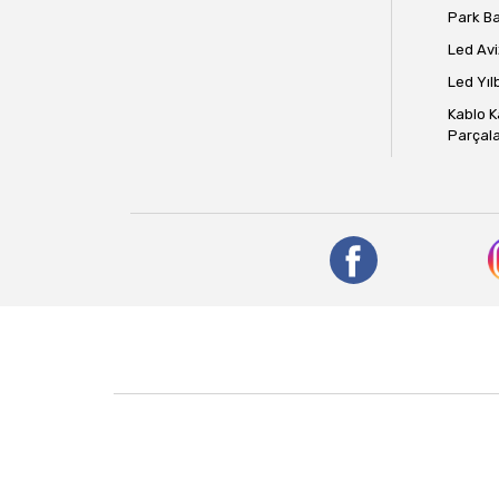
Park B
Led Avi
Led Yılb
Kablo K
Parçala