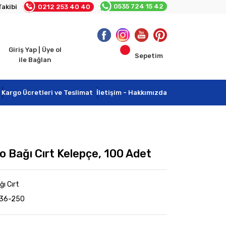
0535 724 15 42
Takibi
0212 253 40 40
Giriş Yap | Üye ol
Sepetim
ile Bağlan
Kargo Ücretleri ve Teslimat
İletişim - Hakkımızda
o Bağı Cırt Kelepçe, 100 Adet
ı Cırt
S36-250