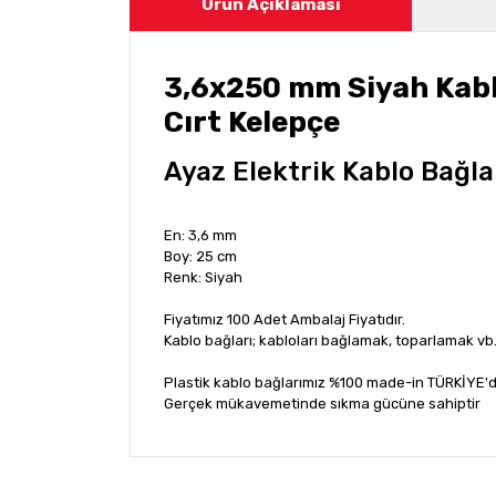
Ürün Açıklaması
3,6x250 mm Siyah Kabl
Cırt Kelepçe
Ayaz Elektrik Kablo Bağla
En: 3,6 mm
Boy: 25 cm
Renk: Siyah
Fiyatımız 100 Adet Ambalaj Fiyatıdır.
Kablo bağları; kabloları bağlamak, toparlamak vb..
Plastik kablo bağlarımız %100 made-in TÜRKİYE'd
Gerçek mükavemetinde sıkma gücüne sahiptir
Bu ürünün fiyat bilgisi, resim, ürün açıklamala
Görüş ve önerileriniz için teşekkür ederiz.