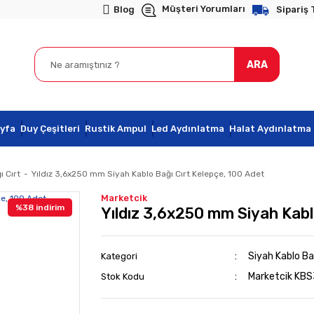
Müşteri Yorumları
Blog
Sipariş 
ARA
yfa
Duy Çeşitleri
Rustik Ampul
Led Aydınlatma
Halat Aydınlatma
ı Cırt
Yıldız 3,6x250 mm Siyah Kablo Bağı Cırt Kelepçe, 100 Adet
Marketcik
%38 indirim
Yıldız 3,6x250 mm Siyah Kabl
Siyah Kablo Bağ
Kategori
Marketcik KB
Stok Kodu