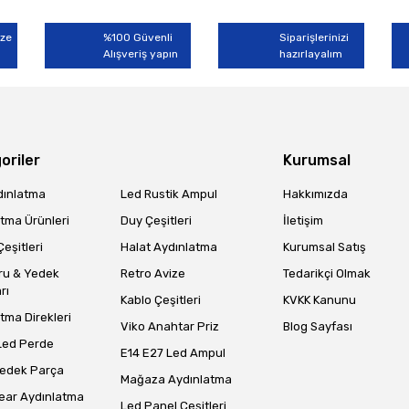
miyor.
ize
%100 Güvenli
Siparişlerinizi
Alışveriş yapın
Yorum Yaz
hazırlayalım
oriler
Kurumsal
dınlatma
Led Rustik Ampul
Hakkımızda
tma Ürünleri
Duy Çeşitleri
İletişim
eşitleri
Halat Aydınlatma
Kurumsal Satış
Gönder
ru & Yedek
Retro Avize
Tedarikçi Olmak
rı
Kablo Çeşitleri
KVKK Kanunu
tma Direkleri
Viko Anahtar Priz
Blog Sayfası
Led Perde
E14 E27 Led Ampul
Yedek Parça
Mağaza Aydınlatma
ear Aydınlatma
Led Panel Çeşitleri