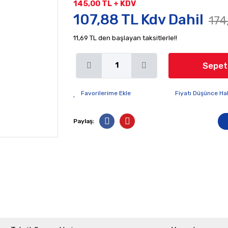
145,00 TL + KDV
107,88 TL Kdv Dahil
174
11,69 TL den başlayan taksitlerle!!
Sepet
Fiyatı Düşünce Ha
Paylaş: