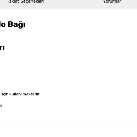
Taksit Seçenekleri
Yorumlar
o Bağı
rı
.için kullanılmaktadır
ir
rında ve diğer konularda yetersiz gördüğünüz noktaları öneri formunu kullan
Bu ürüne ilk yorumu siz yapın!