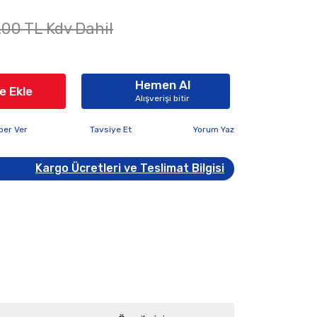
,00 TL Kdv Dahil
Hemen Al
e Ekle
Alışverişi bitir
ber Ver
Tavsiye Et
Yorum Yaz
Kargo Ücretleri ve Teslimat Bilgisi