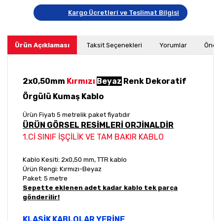
Kargo Ücretleri ve Teslimat Bilgisi
Ürün Açıklaması
Taksit Seçenekleri
Yorumlar
Öneri
2x0,50mm
Kırmızı
Beyaz
Renk Dekoratif
Örgülü Kumaş Kablo
Ürün Fiyatı 5 metrelik paket fiyatıdır
ÜRÜN GÖRSEL RESİMLERİ ORJİNALDİR
1.Cİ SINIF İŞÇİLİK VE TAM BAKIR KABLO
Kablo Kesiti: 2x0,50 mm, TTR kablo
Ürün Rengi: Kırmızı-Beyaz
Paket: 5 metre
Sepette eklenen adet kadar kablo tek parça
gönderilir!
KLASİK KABLOLAR YERİNE