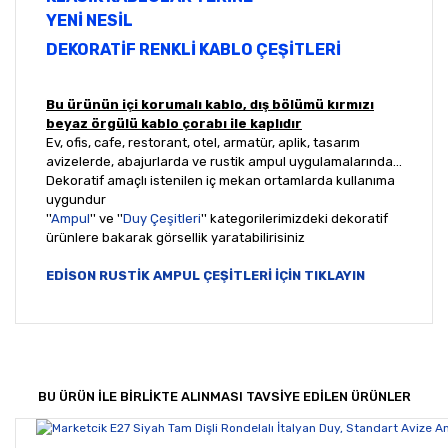
YENİ NESİL
DEKORATİF RENKLİ KABLO ÇEŞİTLERİ
Bu ürünün içi korumalı kablo, dış bölümü kırmızı
beyaz örgülü kablo çorabı ile kaplıdır
Ev, ofis, cafe, restorant, otel, armatür, aplik, tasarım
avizelerde, abajurlarda ve rustik ampul uygulamalarında...
Dekoratif amaçlı istenilen iç mekan ortamlarda kullanıma
uygundur
''
Ampul
'' ve ''
Duy Çeşitleri
'' kategorilerimizdeki dekoratif
ürünlere bakarak görsellik yaratabilirisiniz
EDİSON RUSTİK AMPUL ÇEŞİTLERİ İÇİN TIKLAYIN
Bu ürünün fiyat bilgisi, resim, ürün açıklamalarında ve
diğer konularda yetersiz gördüğünüz noktaları öneri
Bu ürüne ilk yorumu siz yapın!
formunu kullanarak tarafımıza iletebilirsiniz.
Görüş ve önerileriniz için teşekkür ederiz.
BU ÜRÜN İLE BİRLİKTE ALINMASI TAVSİYE EDİLEN ÜRÜNLER
Yorum Yaz
Ürün resmi kalitesiz, bozuk veya görüntülenemiyor.