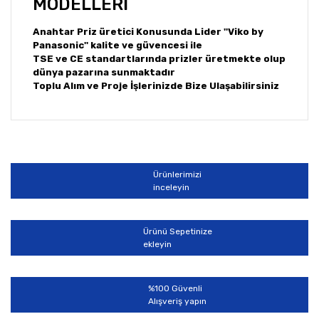
MODELLERİ
Anahtar Priz üretici Konusunda Lider ''Viko by
Panasonic'' kalite ve güvencesi ile
TSE ve CE standartlarında prizler üretmekte olup
dünya pazarına sunmaktadır
Toplu Alım ve Proje İşlerinizde Bize Ulaşabilirsiniz
Bu ürünün fiyat bilgisi, resim, ürün açıklamalarında ve
diğer konularda yetersiz gördüğünüz noktaları öneri
Bu ürüne ilk yorumu siz yapın!
formunu kullanarak tarafımıza iletebilirsiniz.
Görüş ve önerileriniz için teşekkür ederiz.
Ürünlerimizi
Yorum Yaz
inceleyin
Ürün resmi kalitesiz, bozuk veya görüntülenemiyor.
Ürün açıklamasında eksik bilgiler bulunuyor.
Ürünü Sepetinize
Ürün bilgilerinde hatalar bulunuyor.
ekleyin
Ürün fiyatı diğer sitelerden daha pahalı.
Bu ürüne benzer farklı alternatifler olmalı.
%100 Güvenli
Alışveriş yapın