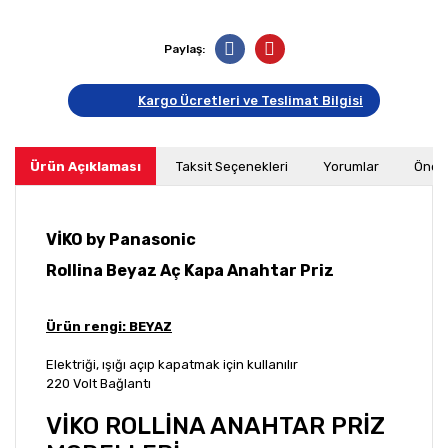
Paylaş:
Kargo Ücretleri ve Teslimat Bilgisi
Ürün Açıklaması
Taksit Seçenekleri
Yorumlar
Öneri
VİKO by Panasonic
Rollina Beyaz Aç Kapa Anahtar Priz
Ürün rengi: BEYAZ
Elektriği, ışığı açıp kapatmak için kullanılır
220 Volt Bağlantı
VİKO ROLLİNA ANAHTAR PRİZ