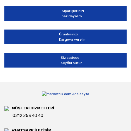
Siparişlerinizi
hazırlayalım
Gönder
Ürünlerinizi
Kargoya verelim
Siz sadece
Keyfini sürün...
MÜŞTERİ HİZMETLERİ
0212 253 40 40
WHATSAPP İLETİŞİM