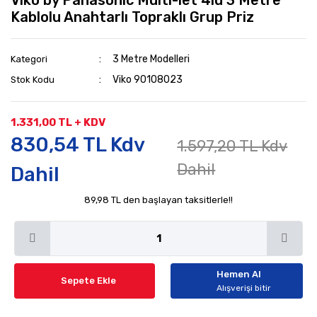
Viko by Panasonic Multi-let 4lü 3 Metre
Kablolu Anahtarlı Topraklı Grup Priz
3 Metre Modelleri
Kategori
Viko 90108023
Stok Kodu
1.331,00 TL + KDV
830,54 TL Kdv
1.597,20 TL Kdv
Dahil
Dahil
89,98 TL den başlayan taksitlerle!!
Hemen Al
Sepete Ekle
Alışverişi bitir