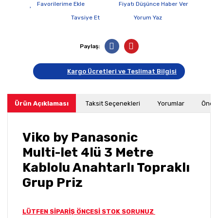
Fiyatı Düşünce Haber Ver
Tavsiye Et
Yorum Yaz
Paylaş:
Kargo Ücretleri ve Teslimat Bilgisi
Ürün Açıklaması
Taksit Seçenekleri
Yorumlar
Öneri
Viko by Panasonic
Multi-let 4lü 3 Metre
Kablolu Anahtarlı Topraklı
Grup Priz
LÜTFEN SİPARİŞ ÖNCESİ STOK SORUNUZ