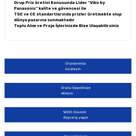
Grup Priz üretici Konusunda Lider ''Viko by
Panasonic'' kalite ve güvencesi ile
TSE ve CE standartlarında prizler üretmekte olup
dünya pazarına sunmaktadır
Toplu Alım ve Proje İşlerinizde Bize Ulaşabilirsiniz
Bu ürünün fiyat bilgisi, resim, ürün açıklamalarında ve
diğer konularda yetersiz gördüğünüz noktaları öneri
Bu ürüne ilk yorumu siz yapın!
formunu kullanarak tarafımıza iletebilirsiniz.
Görüş ve önerileriniz için teşekkür ederiz.
Ürünlerimizi
Yorum Yaz
inceleyin
Ürün resmi kalitesiz, bozuk veya görüntülenemiyor.
Ürün açıklamasında eksik bilgiler bulunuyor.
Ürünü Sepetinize
Ürün bilgilerinde hatalar bulunuyor.
ekleyin
Ürün fiyatı diğer sitelerden daha pahalı.
Bu ürüne benzer farklı alternatifler olmalı.
%100 Güvenli
Alışveriş yapın