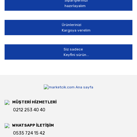
Siparişlerinizi
hazırlayalım
Gönder
Ürünlerinizi
Kargoya verelim
Siz sadece
Keyfini sürün...
MÜŞTERİ HİZMETLERİ
0212 253 40 40
WHATSAPP İLETİŞİM
0535 724 15 42