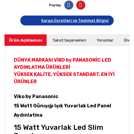
Paylaş:
Kargo Ücretleri ve Teslimat Bilgisi
Ürün Açıklaması
Taksit Seçenekleri
Yorumlar
Öneri
DÜNYA MARKASI VİKO
by PANASONİC LED
AYDINLATMA ÜRÜNLERİ
YÜKSEK KALİTE, YÜKSEK STANDART, EN İYİ
ÜRÜNLER
Viko by Panasonic
15 Watt Günışığı Işık Yuvarlak Led Panel
Aydınlatma
15 Watt Yuvarlak Led Slim