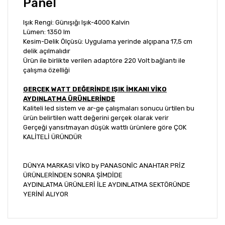
Panel
Işık Rengi: Günışığı Işık-4000 Kalvin
Lümen: 1350 lm
Kesim-Delik Ölçüsü: Uygulama yerinde alçıpana 17,5 cm
delik açılmalıdır
Ürün ile birlikte verilen adaptöre 220 Volt bağlantı ile
çalışma özelliği
GERÇEK WATT DEĞERİNDE IŞIK İMKANI VİKO
AYDINLATMA ÜRÜNLERİNDE
Kaliteli led sistem ve ar-ge çalışmaları sonucu ürtilen bu
ürün belirtilen watt değerini gerçek olarak verir
Gerçeği yansıtmayan düşük wattlı ürünlere göre ÇOK
KALİTELİ ÜRÜNDÜR
DÜNYA MARKASI VİKO by PANASONİC ANAHTAR PRİZ
ÜRÜNLERİNDEN SONRA ŞİMDİDE
AYDINLATMA ÜRÜNLERİ İLE AYDINLATMA SEKTÖRÜNDE
YERİNİ ALIYOR
Bu ürünün fiyat bilgisi, resim, ürün açıklamalarında ve