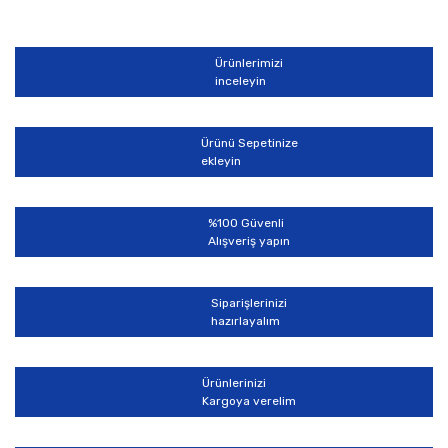
diğer konularda yetersiz gördüğünüz noktaları öneri
Bu ürüne ilk yorumu siz yapın!
formunu kullanarak tarafımıza iletebilirsiniz.
Görüş ve önerileriniz için teşekkür ederiz.
Ürünlerimizi
Yorum Yaz
inceleyin
Ürün resmi kalitesiz, bozuk veya görüntülenemiyor.
Ürün açıklamasında eksik bilgiler bulunuyor.
Ürünü Sepetinize
Ürün bilgilerinde hatalar bulunuyor.
ekleyin
Ürün fiyatı diğer sitelerden daha pahalı.
Bu ürüne benzer farklı alternatifler olmalı.
%100 Güvenli
Alışveriş yapın
Siparişlerinizi
hazırlayalım
Gönder
Ürünlerinizi
Kargoya verelim