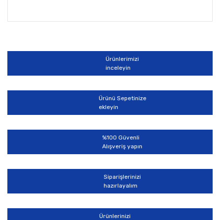
Bu ürünün fiyat bilgisi, resim, ürün açıklamalarında ve
diğer konularda yetersiz gördüğünüz noktaları öneri
Bu ürüne ilk yorumu siz yapın!
formunu kullanarak tarafımıza iletebilirsiniz.
Görüş ve önerileriniz için teşekkür ederiz.
Ürünlerimizi
Yorum Yaz
inceleyin
Ürün resmi kalitesiz, bozuk veya görüntülenemiyor.
Ürün açıklamasında eksik bilgiler bulunuyor.
Ürünü Sepetinize
Ürün bilgilerinde hatalar bulunuyor.
ekleyin
Ürün fiyatı diğer sitelerden daha pahalı.
Bu ürüne benzer farklı alternatifler olmalı.
%100 Güvenli
Alışveriş yapın
Siparişlerinizi
hazırlayalım
Gönder
Ürünlerinizi