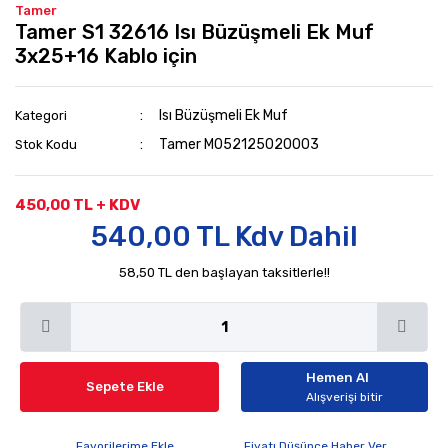
Tamer
Tamer S1 32616 Isı Büzüşmeli Ek Muf
3x25+16 Kablo için
Isı Büzüşmeli Ek Muf
Kategori
Tamer M052125020003
Stok Kodu
450,00 TL + KDV
540,00 TL Kdv Dahil
58,50 TL den başlayan taksitlerle!!
Hemen Al
Sepete Ekle
Alışverişi bitir
Fiyatı Düşünce Haber Ver