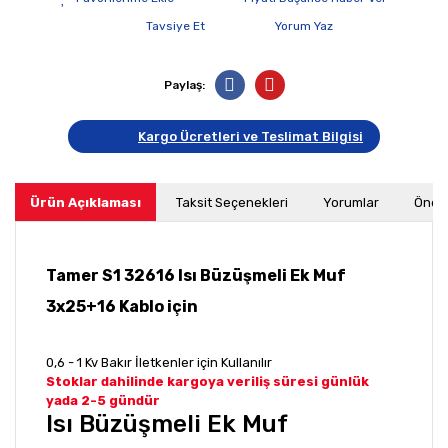
Tavsiye Et
Yorum Yaz
Paylaş:
Kargo Ücretleri ve Teslimat Bilgisi
Ürün Açıklaması
Taksit Seçenekleri
Yorumlar
Öneri
Tamer S1 32616 Isı Büzüşmeli Ek Muf
3x25+16 Kablo için
0,6 - 1 Kv Bakır İletkenler için Kullanılır
Stoklar dahilinde kargoya veriliş süresi günlük
yada 2-5 gündür
Isı Büzüşmeli Ek Muf