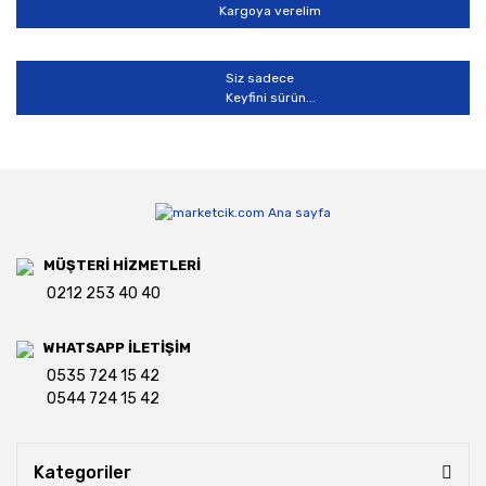
Kargoya verelim
Siz sadece
Keyfini sürün...
MÜŞTERİ HİZMETLERİ
0212 253 40 40
WHATSAPP İLETİŞİM
0535 724 15 42
0544 724 15 42
Kategoriler