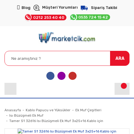
Müşteri Yorumları
Blog
Sipariş Takibi
0535 724 15 42
0212 253 40 40
ARA
Anasayfa
Kablo Papucu ve Yüksükler
Ek Muf Çeşitleri
Isı Büzüşmeli Ek Muf
Tamer S1 32616 Isı Büzüşmeli Ek Muf 3x25+16 Kablo için