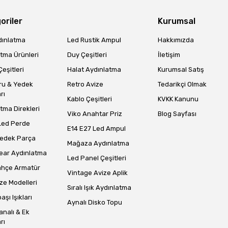
oriler
Kurumsal
dınlatma
Led Rustik Ampul
Hakkımızda
tma Ürünleri
Duy Çeşitleri
İletişim
eşitleri
Halat Aydınlatma
Kurumsal Satış
Gönder
ru & Yedek
Retro Avize
Tedarikçi Olmak
rı
Kablo Çeşitleri
KVKK Kanunu
tma Direkleri
Viko Anahtar Priz
Blog Sayfası
Led Perde
E14 E27 Led Ampul
Yedek Parça
Mağaza Aydınlatma
ear Aydınlatma
Led Panel Çeşitleri
ahçe Armatür
Vintage Avize Aplik
ze Modelleri
Sıralı Işık Aydınlatma
aşı Işıkları
Aynalı Disko Topu
analı & Ek
rı