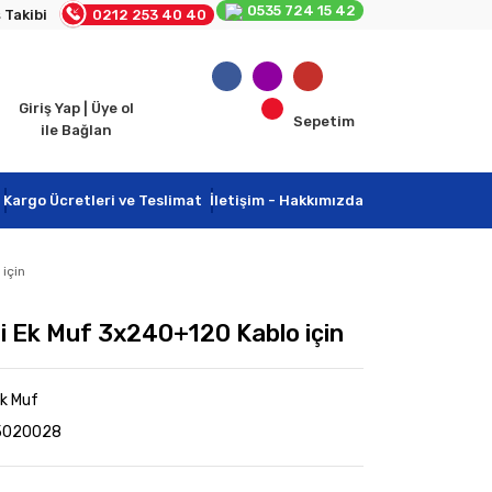
0535 724 15 42
 Takibi
0212 253 40 40
Giriş Yap | Üye ol
Sepetim
ile Bağlan
Kargo Ücretleri ve Teslimat
İletişim - Hakkımızda
için
i Ek Muf 3x240+120 Kablo için
Ek Muf
5020028