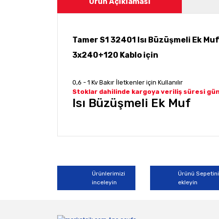
Ürün Açıklaması
Tamer S1 32401 Isı Büzüşmeli Ek Mu
3x240+120 Kablo için
0,6 - 1 Kv Bakır İletkenler için Kullanılır
Stoklar dahilinde kargoya veriliş süresi g
Isı Büzüşmeli Ek Muf
Bu ürünün fiyat bilgisi, resim, ürün açıklamala
Görüş ve önerileriniz için teşekkür ederiz.
Ürün resmi kalitesiz, bozuk veya görüntülene
Ürünlerimizi
Ürünü Sepetin
inceleyin
ekleyin
Ürün açıklamasında eksik bilgiler bulunuyor.
Ürün bilgilerinde hatalar bulunuyor.
Ürün fiyatı diğer sitelerden daha pahalı.