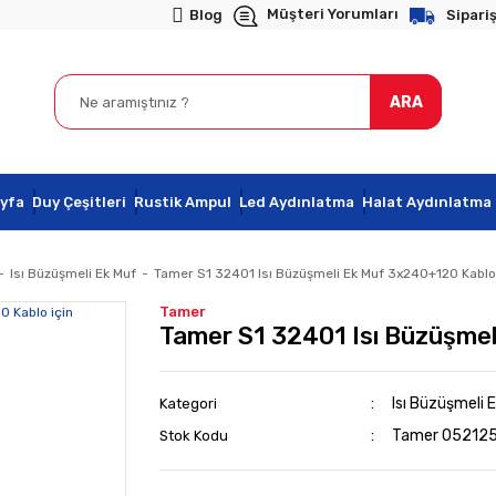
Müşteri Yorumları
Blog
Sipariş
ARA
yfa
Duy Çeşitleri
Rustik Ampul
Led Aydınlatma
Halat Aydınlatma
Isı Büzüşmeli Ek Muf
Tamer S1 32401 Isı Büzüşmeli Ek Muf 3x240+120 Kablo 
Tamer
Tamer S1 32401 Isı Büzüşmel
Isı Büzüşmeli 
Kategori
Tamer 05212
Stok Kodu