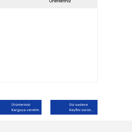
Önerileriniz
arak tarafımıza iletebilirsiniz.
Ürünlerinizi
Siz sadece
Kargoya verelim
Keyfini sürün...