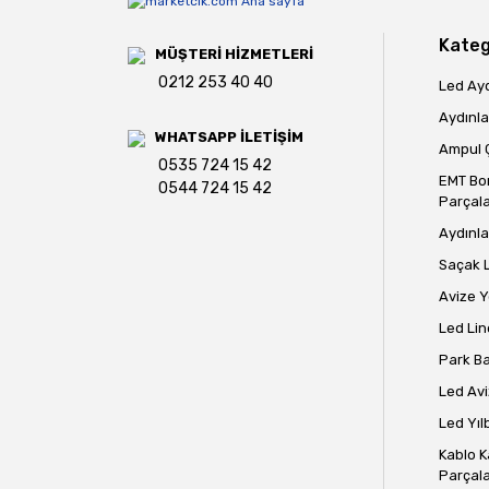
Bu ürüne benzer farklı alternatifler olmalı.
Kateg
MÜŞTERİ HİZMETLERİ
0212 253 40 40
Led Ay
Aydınla
WHATSAPP İLETİŞİM
Ampul Ç
0535 724 15 42
EMT Bo
0544 724 15 42
Parçala
Aydınla
Saçak 
Avize 
Led Lin
Park B
Led Avi
Led Yılb
Kablo K
Parçala