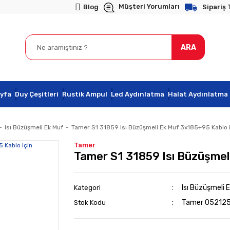
Müşteri Yorumları
Blog
Sipariş 
ARA
yfa
Duy Çeşitleri
Rustik Ampul
Led Aydınlatma
Halat Aydınlatma
Isı Büzüşmeli Ek Muf
Tamer S1 31859 Isı Büzüşmeli Ek Muf 3x185+95 Kablo 
Tamer
Tamer S1 31859 Isı Büzüşmel
Isı Büzüşmeli 
Kategori
Tamer 05212
Stok Kodu