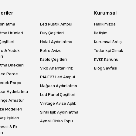
oriler
Kurumsal
dınlatma
Led Rustik Ampul
Hakkımızda
tma Ürünleri
Duy Çeşitleri
İletişim
eşitleri
Halat Aydınlatma
Kurumsal Satış
Gönder
ru & Yedek
Retro Avize
Tedarikçi Olmak
rı
Kablo Çeşitleri
KVKK Kanunu
tma Direkleri
Viko Anahtar Priz
Blog Sayfası
Led Perde
E14 E27 Led Ampul
Yedek Parça
Mağaza Aydınlatma
ear Aydınlatma
Led Panel Çeşitleri
ahçe Armatür
Vintage Avize Aplik
ze Modelleri
Sıralı Işık Aydınlatma
aşı Işıkları
Aynalı Disko Topu
analı & Ek
rı