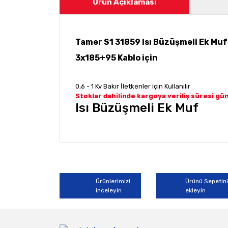
Ürün Açıklaması
Tamer S1 31859 Isı Büzüşmeli Ek Muf
3x185+95 Kablo için
0,6 - 1 Kv Bakır İletkenler için Kullanılır
Stoklar dahilinde kargoya veriliş süresi g
Isı Büzüşmeli Ek Muf
Bu ürünün fiyat bilgisi, resim, ürün açıklamala
Görüş ve önerileriniz için teşekkür ederiz.
Ürün resmi kalitesiz, bozuk veya görüntülene
Ürünlerimizi
Ürünü Sepetin
inceleyin
ekleyin
Ürün açıklamasında eksik bilgiler bulunuyor.
Ürün bilgilerinde hatalar bulunuyor.
Ürün fiyatı diğer sitelerden daha pahalı.