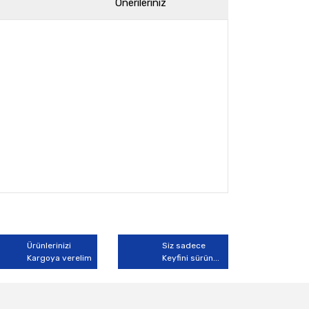
Önerileriniz
arak tarafımıza iletebilirsiniz.
Ürünlerinizi
Siz sadece
Kargoya verelim
Keyfini sürün...