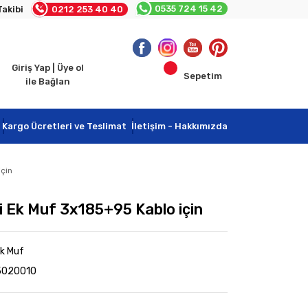
0535 724 15 42
Takibi
0212 253 40 40
Giriş Yap | Üye ol
Sepetim
ile Bağlan
Kargo Ücretleri ve Teslimat
İletişim - Hakkımızda
için
i Ek Muf 3x185+95 Kablo için
Ek Muf
5020010