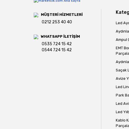
Bu ürüne benzer farklı alternatifler olmalı.
Kateg
MÜŞTERİ HİZMETLERİ
0212 253 40 40
Led Ay
Aydınla
WHATSAPP İLETİŞİM
Ampul Ç
0535 724 15 42
EMT Bo
0544 724 15 42
Parçala
Aydınla
Saçak 
Avize 
Led Lin
Park B
Led Avi
Led Yılb
Kablo K
Parçala