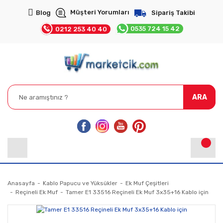
Müşteri Yorumları
Blog
Sipariş Takibi
0535 724 15 42
0212 253 40 40
ARA
Anasayfa
Kablo Papucu ve Yüksükler
Ek Muf Çeşitleri
Reçineli Ek Muf
Tamer E1 33516 Reçineli Ek Muf 3x35+16 Kablo için