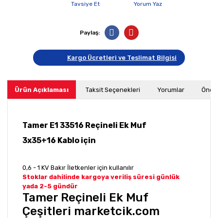
Tavsiye Et
Yorum Yaz
Paylaş:
Kargo Ücretleri ve Teslimat Bilgisi
Ürün Açıklaması
Taksit Seçenekleri
Yorumlar
Öneri
Tamer E1 33516 Reçineli Ek Muf
3x35+16 Kablo için
0,6 - 1 KV Bakır İletkenler için kullanılır
Stoklar dahilinde kargoya veriliş süresi günlük
yada 2-5 gündür
Tamer Reçineli Ek Muf
Çeşitleri marketcik.com