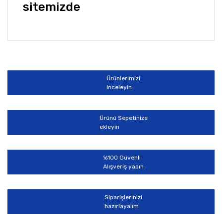
sitemizde
Bu ürünün fiyat bilgisi, resim, ürün açıklamalarında ve
diğer konularda yetersiz gördüğünüz noktaları öneri
Bu ürüne ilk yorumu siz yapın!
formunu kullanarak tarafımıza iletebilirsiniz.
Görüş ve önerileriniz için teşekkür ederiz.
Ürünlerimizi
Yorum Yaz
inceleyin
Ürün resmi kalitesiz, bozuk veya görüntülenemiyor.
Ürün açıklamasında eksik bilgiler bulunuyor.
Ürünü Sepetinize
Ürün bilgilerinde hatalar bulunuyor.
ekleyin
Ürün fiyatı diğer sitelerden daha pahalı.
Bu ürüne benzer farklı alternatifler olmalı.
%100 Güvenli
Alışveriş yapın
Siparişlerinizi
hazırlayalım
Gönder