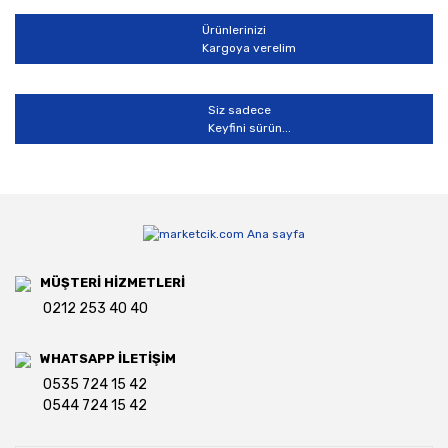
Ürünlerinizi
Kargoya verelim
Siz sadece
Keyfini sürün...
MÜŞTERİ HİZMETLERİ
0212 253 40 40
WHATSAPP İLETİŞİM
0535 724 15 42
0544 724 15 42