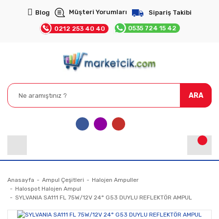
Müşteri Yorumları
Blog
Sipariş Takibi
0535 724 15 42
0212 253 40 40
ARA
Anasayfa
Ampul Çeşitleri
Halojen Ampuller
Halospot Halojen Ampul
SYLVANIA SA111 FL 75W/12V 24° G53 DUYLU REFLEKTÖR AMPUL