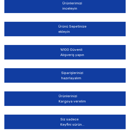
Ürünlerimizi
Yorum Yaz
inceleyin
Ürün resmi kalitesiz, bozuk veya görüntülenemiyor.
Ürün açıklamasında eksik bilgiler bulunuyor.
Ürünü Sepetinize
Ürün bilgilerinde hatalar bulunuyor.
ekleyin
Ürün fiyatı diğer sitelerden daha pahalı.
Bu ürüne benzer farklı alternatifler olmalı.
%100 Güvenli
Alışveriş yapın
Siparişlerinizi
hazırlayalım
Gönder
Ürünlerinizi
Kargoya verelim
Siz sadece
Keyfini sürün...