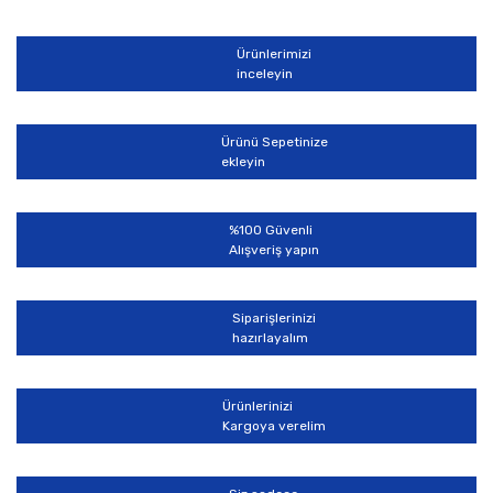
Bu ürüne ilk yorumu siz yapın!
formunu kullanarak tarafımıza iletebilirsiniz.
Görüş ve önerileriniz için teşekkür ederiz.
Ürünlerimizi
Yorum Yaz
inceleyin
Ürün resmi kalitesiz, bozuk veya görüntülenemiyor.
Ürün açıklamasında eksik bilgiler bulunuyor.
Ürünü Sepetinize
Ürün bilgilerinde hatalar bulunuyor.
ekleyin
Ürün fiyatı diğer sitelerden daha pahalı.
Bu ürüne benzer farklı alternatifler olmalı.
%100 Güvenli
Alışveriş yapın
Siparişlerinizi
hazırlayalım
Gönder
Ürünlerinizi
Kargoya verelim