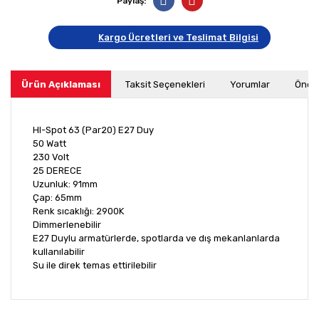
Paylaş:
Kargo Ücretleri ve Teslimat Bilgisi
Ürün Açıklaması
Taksit Seçenekleri
Yorumlar
Öneri
HI-Spot 63 (Par20) E27 Duy
50 Watt
230 Volt
25 DERECE
Uzunluk: 91mm
Çap: 65mm
Renk sıcaklığı: 2900K
Dimmerlenebilir
E27 Duylu armatürlerde, spotlarda ve dış mekanlanlarda
kullanılabilir
Su ile direk temas ettirilebilir
Bu ürünün fiyat bilgisi, resim, ürün açıklamalarında ve
diğer konularda yetersiz gördüğünüz noktaları öneri