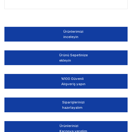
Bu ürünün fiyat bilgisi, resim, ürün açıklamalarında ve
diğer konularda yetersiz gördüğünüz noktaları öneri
Bu ürüne ilk yorumu siz yapın!
formunu kullanarak tarafımıza iletebilirsiniz.
Görüş ve önerileriniz için teşekkür ederiz.
Ürünlerimizi
Yorum Yaz
inceleyin
Ürün resmi kalitesiz, bozuk veya görüntülenemiyor.
Ürün açıklamasında eksik bilgiler bulunuyor.
Ürünü Sepetinize
Ürün bilgilerinde hatalar bulunuyor.
ekleyin
Ürün fiyatı diğer sitelerden daha pahalı.
Bu ürüne benzer farklı alternatifler olmalı.
%100 Güvenli
Alışveriş yapın
Siparişlerinizi
hazırlayalım
Gönder
Ürünlerinizi
Kargoya verelim