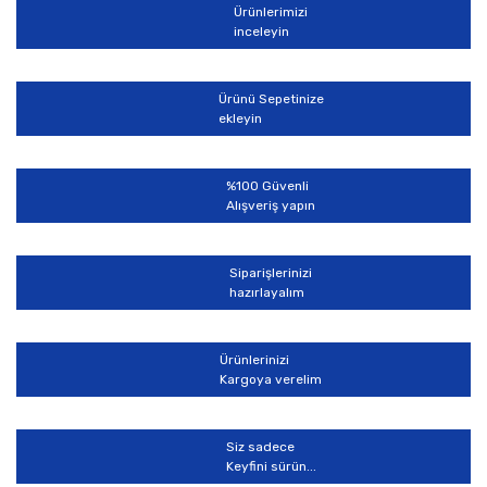
Ürünlerimizi
Yorum Yaz
inceleyin
Ürün resmi kalitesiz, bozuk veya görüntülenemiyor.
Ürün açıklamasında eksik bilgiler bulunuyor.
Ürünü Sepetinize
Ürün bilgilerinde hatalar bulunuyor.
ekleyin
Ürün fiyatı diğer sitelerden daha pahalı.
Bu ürüne benzer farklı alternatifler olmalı.
%100 Güvenli
Alışveriş yapın
Siparişlerinizi
hazırlayalım
Gönder
Ürünlerinizi
Kargoya verelim
Siz sadece
Keyfini sürün...