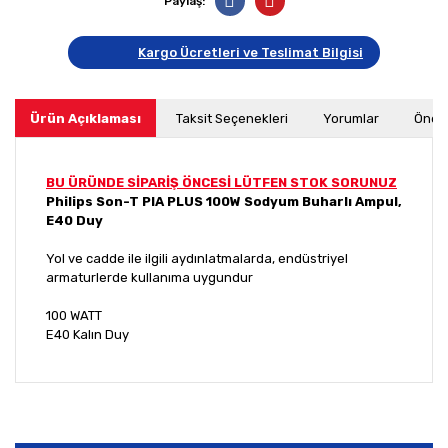
Paylaş:
Kargo Ücretleri ve Teslimat Bilgisi
Ürün Açıklaması
Taksit Seçenekleri
Yorumlar
Öneri
BU ÜRÜNDE SİPARİŞ ÖNCESİ LÜTFEN STOK SORUNUZ
Philips Son-T PIA PLUS 100W Sodyum Buharlı Ampul,
E40 Duy
Yol ve cadde ile ilgili aydınlatmalarda, endüstriyel
armaturlerde kullanıma uygundur
100 WATT
E40 Kalın Duy
Bu ürünün fiyat bilgisi, resim, ürün açıklamalarında ve
diğer konularda yetersiz gördüğünüz noktaları öneri
Bu ürüne ilk yorumu siz yapın!
formunu kullanarak tarafımıza iletebilirsiniz.
Görüş ve önerileriniz için teşekkür ederiz.