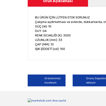
Ürün Açıklaması
BU ÜRÜN İÇİN LÜTFEN STOK SORUNUZ.
Çalışma aydınlatması ve evlerde, dükkanlarda, ot
GÜÇ (W): 10
DUY: G4
RENK SICAKLIĞI (K): 3000
UZUNLUK (mm): 33
ÇAP (MM): 10
IŞIK ŞİDDETİ (cd): 100
Bu ürünün fiyat bilgisi, resim, ürün açıklamala
Görüş ve önerileriniz için teşekkür ederiz.
Ürün resmi kalitesiz, bozuk veya görüntülene
Ürünlerimizi
Ürünü Sepetin
inceleyin
ekleyin
Ürün açıklamasında eksik bilgiler bulunuyor.
Ürün bilgilerinde hatalar bulunuyor.
Ürün fiyatı diğer sitelerden daha pahalı.
Bu ürüne benzer farklı alternatifler olmalı.