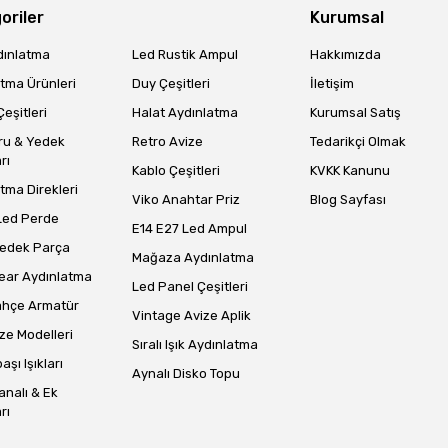
oriler
Kurumsal
dınlatma
Led Rustik Ampul
Hakkımızda
tma Ürünleri
Duy Çeşitleri
İletişim
eşitleri
Halat Aydınlatma
Kurumsal Satış
Gönder
ru & Yedek
Retro Avize
Tedarikçi Olmak
rı
Kablo Çeşitleri
KVKK Kanunu
tma Direkleri
Viko Anahtar Priz
Blog Sayfası
Led Perde
E14 E27 Led Ampul
Yedek Parça
Mağaza Aydınlatma
ear Aydınlatma
Led Panel Çeşitleri
ahçe Armatür
Vintage Avize Aplik
ze Modelleri
Sıralı Işık Aydınlatma
aşı Işıkları
Aynalı Disko Topu
analı & Ek
rı