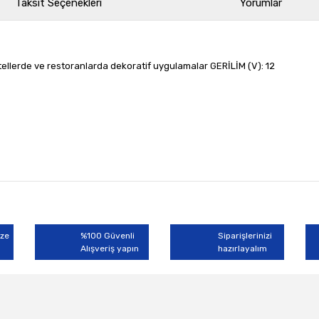
Taksit Seçenekleri
Yorumlar
ellerde ve restoranlarda dekoratif uygulamalar GERİLİM (V): 12
rında ve diğer konularda yetersiz gördüğünüz noktaları öneri formunu kullan
Bu ürüne ilk yorumu siz yapın!
miyor.
ize
%100 Güvenli
Siparişlerinizi
Alışveriş yapın
Yorum Yaz
hazırlayalım