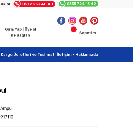
0535 724 15 42
Takibi
0212 253 40 40
Giriş Yap | Üye ol
Sepetim
ile Bağlan
Kargo Ücretleri ve Teslimat
İletişim - Hakkımızda
ul
n Ampul
1917110