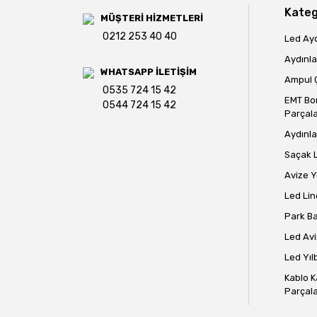
Kateg
MÜŞTERİ HİZMETLERİ
0212 253 40 40
Led Ay
Aydınla
WHATSAPP İLETİŞİM
Ampul Ç
0535 724 15 42
EMT Bo
0544 724 15 42
Parçala
Aydınla
Saçak 
Avize 
Led Lin
Park B
Led Avi
Led Yılb
Kablo K
Parçala