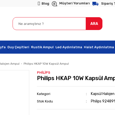
Müşteri Yorumları
Blog
Sipariş 
ARA
yfa
Duy Çeşitleri
Rustik Ampul
Led Aydınlatma
Halat Aydınlatma
Halojen Ampul
Philips HKAP 10W Kapsül Ampul
PHİLİPS
Philips HKAP 10W Kapsül Amp
Kapsül Haloje
Kategori
Philips 92489
Stok Kodu