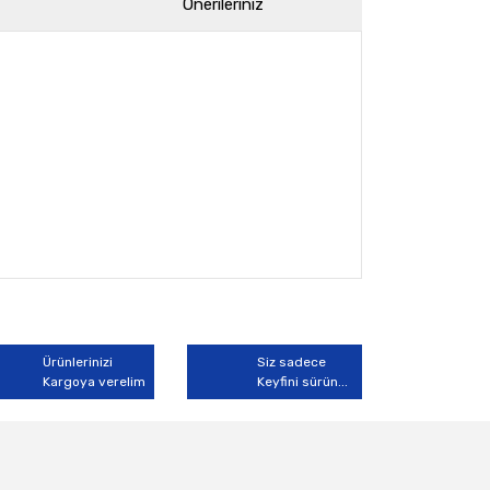
Önerileriniz
arak tarafımıza iletebilirsiniz.
Ürünlerinizi
Siz sadece
Kargoya verelim
Keyfini sürün...