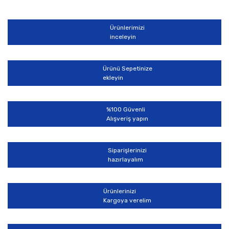
Bu ürüne ilk yorumu siz yapın!
formunu kullanarak tarafımıza iletebilirsiniz.
Görüş ve önerileriniz için teşekkür ederiz.
Ürünlerimizi
Yorum Yaz
inceleyin
Ürün resmi kalitesiz, bozuk veya görüntülenemiyor.
Ürün açıklamasında eksik bilgiler bulunuyor.
Ürünü Sepetinize
Ürün bilgilerinde hatalar bulunuyor.
ekleyin
Ürün fiyatı diğer sitelerden daha pahalı.
Bu ürüne benzer farklı alternatifler olmalı.
%100 Güvenli
Alışveriş yapın
Siparişlerinizi
hazırlayalım
Gönder
Ürünlerinizi
Kargoya verelim