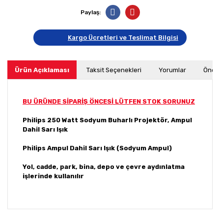
Paylaş:
Kargo Ücretleri ve Teslimat Bilgisi
Ürün Açıklaması
Taksit Seçenekleri
Yorumlar
Öneri
BU ÜRÜNDE SİPARİŞ ÖNCESİ LÜTFEN STOK SORUNUZ
Philips 250 Watt Sodyum Buharlı Projektör, Ampul
Dahil Sarı Işık
Philips
Ampul Dahil Sarı Işık (Sodyum Ampul)
Yol, cadde, park, bina, depo ve çevre aydınlatma
işlerinde kullanılır
Bu ürünün fiyat bilgisi, resim, ürün açıklamalarında ve
diğer konularda yetersiz gördüğünüz noktaları öneri