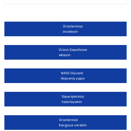
Bu ürünün fiyat bilgisi, resim, ürün açıklamalarında ve
diğer konularda yetersiz gördüğünüz noktaları öneri
Bu ürüne ilk yorumu siz yapın!
formunu kullanarak tarafımıza iletebilirsiniz.
Görüş ve önerileriniz için teşekkür ederiz.
Ürünlerimizi
Yorum Yaz
inceleyin
Ürün resmi kalitesiz, bozuk veya görüntülenemiyor.
Ürün açıklamasında eksik bilgiler bulunuyor.
Ürünü Sepetinize
Ürün bilgilerinde hatalar bulunuyor.
ekleyin
Ürün fiyatı diğer sitelerden daha pahalı.
Bu ürüne benzer farklı alternatifler olmalı.
%100 Güvenli
Alışveriş yapın
Siparişlerinizi
hazırlayalım
Gönder
Ürünlerinizi
Kargoya verelim