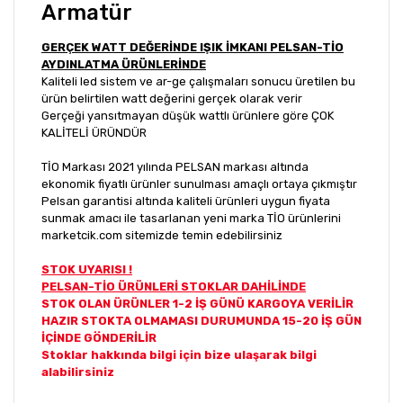
GERÇEK WATT DEĞERİNDE IŞIK İMKANI PELSAN-TİO
AYDINLATMA ÜRÜNLERİNDE
Kaliteli led sistem ve ar-ge çalışmaları sonucu üretilen bu
ürün belirtilen watt değerini gerçek olarak verir
Gerçeği yansıtmayan düşük wattlı ürünlere göre ÇOK
KALİTELİ ÜRÜNDÜR
TİO Markası 2021 yılında PELSAN markası altında
ekonomik fiyatlı ürünler sunulması amaçlı ortaya çıkmıştır
Pelsan garantisi altında kaliteli ürünleri uygun fiyata
sunmak amacı ile tasarlanan yeni marka TİO ürünlerini
marketcik.com sitemizde temin edebilirsiniz
STOK UYARISI !
PELSAN-TİO ÜRÜNLERİ STOKLAR DAHİLİNDE
STOK OLAN ÜRÜNLER 1-2 İŞ GÜNÜ KARGOYA VERİLİR
HAZIR STOKTA OLMAMASI DURUMUNDA 15-20 İŞ GÜN
İÇİNDE GÖNDERİLİR
Stoklar hakkında bilgi için bize ulaşarak bilgi
alabilirsiniz