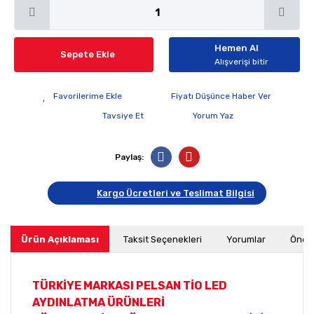
Hemen Al
Sepete Ekle
Alışverişi bitir
Fiyatı Düşünce Haber Ver
Tavsiye Et
Yorum Yaz
Paylaş:
Kargo Ücretleri ve Teslimat Bilgisi
Ürün Açıklaması
Taksit Seçenekleri
Yorumlar
Öneri
TÜRKİYE MARKASI PELSAN TİO LED
AYDINLATMA ÜRÜNLERİ