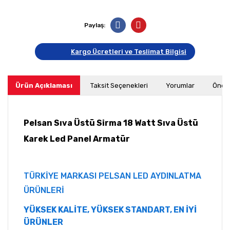
Paylaş:
Kargo Ücretleri ve Teslimat Bilgisi
Ürün Açıklaması
Taksit Seçenekleri
Yorumlar
Öneri
Pelsan Sıva Üstü Sirma 18 Watt Sıva Üstü
Karek Led Panel Armatür
TÜRKİYE MARKASI PELSAN LED AYDINLATMA
ÜRÜNLERİ
YÜKSEK KALİTE, YÜKSEK STANDART, EN İYİ
ÜRÜNLER