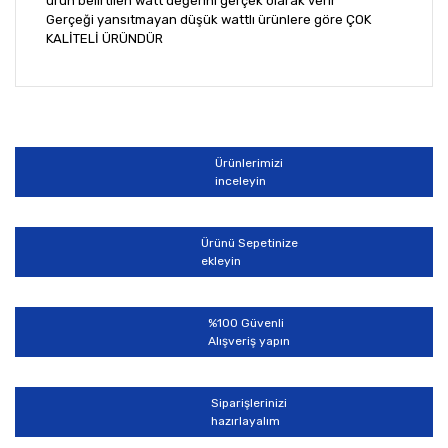
ürün belirtilen watt değerini gerçek olarak verir
Gerçeği yansıtmayan düşük wattlı ürünlere göre ÇOK
KALİTELİ ÜRÜNDÜR
Bu ürünün fiyat bilgisi, resim, ürün açıklamalarında ve
diğer konularda yetersiz gördüğünüz noktaları öneri
Bu ürüne ilk yorumu siz yapın!
formunu kullanarak tarafımıza iletebilirsiniz.
Görüş ve önerileriniz için teşekkür ederiz.
Ürünlerimizi
Yorum Yaz
inceleyin
Ürün resmi kalitesiz, bozuk veya görüntülenemiyor.
Ürün açıklamasında eksik bilgiler bulunuyor.
Ürünü Sepetinize
Ürün bilgilerinde hatalar bulunuyor.
ekleyin
Ürün fiyatı diğer sitelerden daha pahalı.
Bu ürüne benzer farklı alternatifler olmalı.
%100 Güvenli
Alışveriş yapın
Siparişlerinizi
hazırlayalım
Gönder