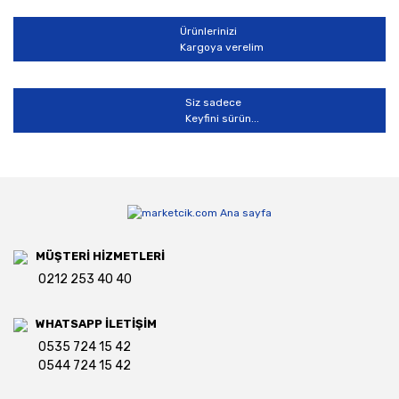
Ürünlerinizi
Kargoya verelim
Siz sadece
Keyfini sürün...
MÜŞTERİ HİZMETLERİ
0212 253 40 40
WHATSAPP İLETİŞİM
0535 724 15 42
0544 724 15 42