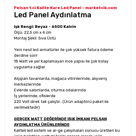
Pelsan 1.ci Kalite Kare Led Panel - marketcik.com
Led Panel Aydınlatma
Işk Rengi: Beyaz - 6500 Kalvin
Ölçü: 22,5 cm x 4 cm
Montaj Şekli: Sıva Üstü
Yeni nesil led armatürler ile çok yüksek fatura ödeme
derdine son!
18 Watt ve yer kaplamayan ince yapısı ile çok kolay
uygulama sağlar.
Alçıpan tavanlarda, mağaza vitrinlerinde, alışveriş
merkezlerinde
Evlerde salonlarda, oturma odalarında
İş yerlerinde, ofislerde
220 Volt direk tak çalıştır...(Ürün adaptörü paket ile
verilmektedir)
GERÇEK WATT DEĞERİNDE IŞIK İMKANI PELSAN
AYDINLATMA ÜRÜNLERİNDE
Kaliteli led sistem ve ar-ge çalışmaları sonucu üretilen bu