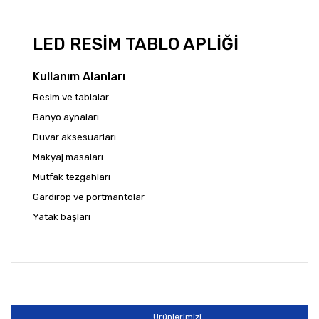
LED RESİM TABLO APLİĞİ
Kullanım Alanları
Resim ve tablalar
Banyo aynaları
Duvar aksesuarları
Makyaj masaları
Mutfak tezgahları
Gardırop ve portmantolar
Yatak başları
Bu ürünün fiyat bilgisi, resim, ürün açıklamalarında ve
diğer konularda yetersiz gördüğünüz noktaları öneri
Bu ürüne ilk yorumu siz yapın!
formunu kullanarak tarafımıza iletebilirsiniz.
Görüş ve önerileriniz için teşekkür ederiz.
Ürünlerimizi