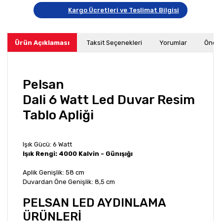
Kargo Ücretleri ve Teslimat Bilgisi
Ürün Açıklaması
Taksit Seçenekleri
Yorumlar
Öneri
Pelsan
Dali 6 Watt Led Duvar Resim
Tablo Apliği
Işık Gücü: 6 Watt
Işık Rengi: 4000 Kalvin - Günışığı
Aplik Genişlik: 58 cm
Duvardan Öne Genişlik: 8,5 cm
PELSAN LED AYDINLAMA
ÜRÜNLERİ