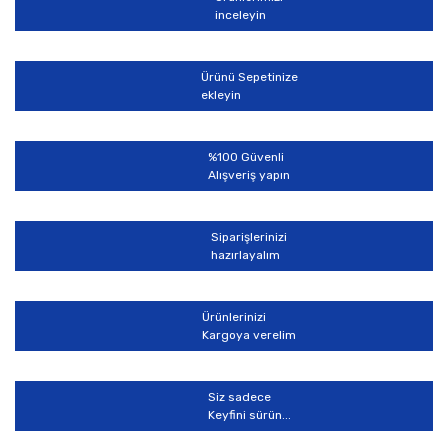
Yorum Yaz
inceleyin
Ürün resmi kalitesiz, bozuk veya görüntülenemiyor.
Ürün açıklamasında eksik bilgiler bulunuyor.
Ürünü Sepetinize
Ürün bilgilerinde hatalar bulunuyor.
ekleyin
Ürün fiyatı diğer sitelerden daha pahalı.
Bu ürüne benzer farklı alternatifler olmalı.
%100 Güvenli
Alışveriş yapın
Siparişlerinizi
hazırlayalım
Gönder
Ürünlerinizi
Kargoya verelim
Siz sadece
Keyfini sürün...