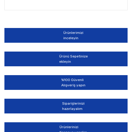
Bu ürünün fiyat bilgisi, resim, ürün açıklamalarında ve
diğer konularda yetersiz gördüğünüz noktaları öneri
Bu ürüne ilk yorumu siz yapın!
formunu kullanarak tarafımıza iletebilirsiniz.
Görüş ve önerileriniz için teşekkür ederiz.
Ürünlerimizi
Yorum Yaz
inceleyin
Ürün resmi kalitesiz, bozuk veya görüntülenemiyor.
Ürün açıklamasında eksik bilgiler bulunuyor.
Ürünü Sepetinize
Ürün bilgilerinde hatalar bulunuyor.
ekleyin
Ürün fiyatı diğer sitelerden daha pahalı.
Bu ürüne benzer farklı alternatifler olmalı.
%100 Güvenli
Alışveriş yapın
Siparişlerinizi
hazırlayalım
Gönder
Ürünlerinizi