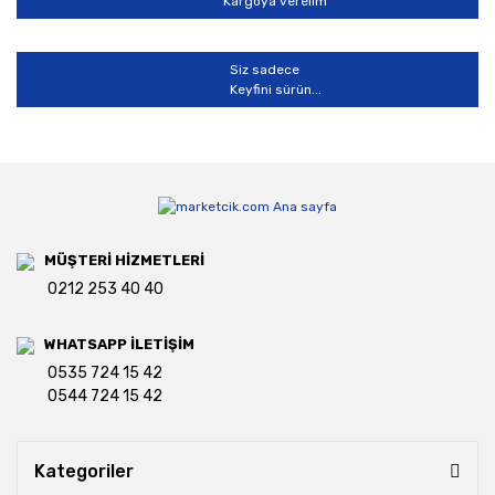
Kargoya verelim
Siz sadece
Keyfini sürün...
MÜŞTERİ HİZMETLERİ
0212 253 40 40
WHATSAPP İLETİŞİM
0535 724 15 42
0544 724 15 42
Kategoriler