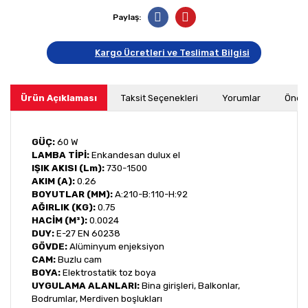
Paylaş:
Kargo Ücretleri ve Teslimat Bilgisi
Ürün Açıklaması
Taksit Seçenekleri
Yorumlar
Öneri
GÜÇ:
60 W
LAMBA TİPİ:
Enkandesan dulux el
IŞIK AKISI (Lm):
730-1500
AKIM (A):
0.26
BOYUTLAR (MM):
A:210-B:110-H:92
AĞIRLIK (KG):
0.75
HACİM (M³):
0.0024
DUY:
E-27 EN 60238
GÖVDE:
Alüminyum enjeksiyon
CAM:
Buzlu cam
BOYA:
Elektrostatik toz boya
UYGULAMA ALANLARI:
Bina girişleri, Balkonlar,
Bodrumlar, Merdiven boşlukları