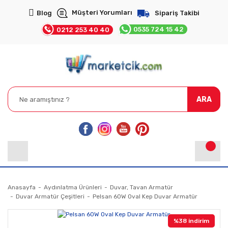
Müşteri Yorumları
Blog
Sipariş Takibi
0535 724 15 42
0212 253 40 40
ARA
Anasayfa
Aydınlatma Ürünleri
Duvar, Tavan Armatür
Duvar Armatür Çeşitleri
Pelsan 60W Oval Kep Duvar Armatür
%38 indirim