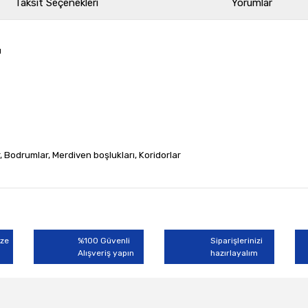
Taksit Seçenekleri
Yorumlar
ü
ar, Bodrumlar, Merdiven boşlukları, Koridorlar
rında ve diğer konularda yetersiz gördüğünüz noktaları öneri formunu kullan
Bu ürüne ilk yorumu siz yapın!
miyor.
ize
%100 Güvenli
Siparişlerinizi
Alışveriş yapın
Yorum Yaz
hazırlayalım