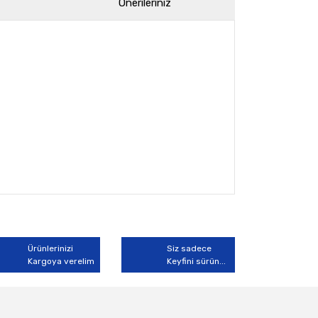
Önerileriniz
arak tarafımıza iletebilirsiniz.
Ürünlerinizi
Siz sadece
Kargoya verelim
Keyfini sürün...