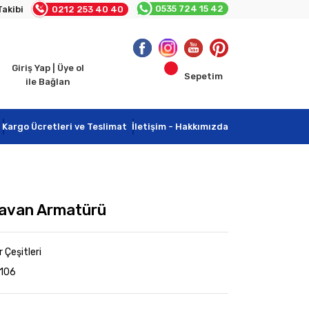
0535 724 15 42
Takibi
0212 253 40 40
Giriş Yap | Üye ol
Sepetim
ile Bağlan
Kargo Ücretleri ve Teslimat
İletişim - Hakkımızda
Tavan Armatürü
Çeşitleri
106