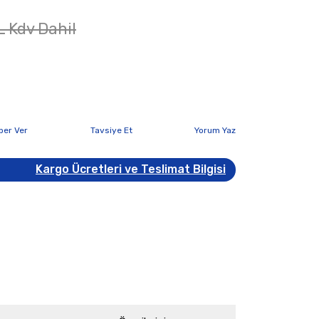
L Kdv Dahil
ber Ver
Tavsiye Et
Yorum Yaz
Kargo Ücretleri ve Teslimat Bilgisi