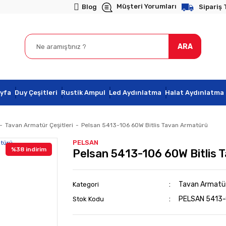
Müşteri Yorumları
Blog
Sipariş 
ARA
yfa
Duy Çeşitleri
Rustik Ampul
Led Aydınlatma
Halat Aydınlatma
Tavan Armatür Çeşitleri
Pelsan 5413-106 60W Bitlis Tavan Armatürü
PELSAN
%38 indirim
Pelsan 5413-106 60W Bitlis 
Tavan Armatür 
Kategori
PELSAN 5413-
Stok Kodu