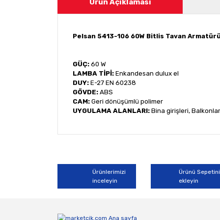
Ürün Açıklaması
Pelsan 5413-106 60W Bitlis Tavan Armatür
GÜÇ:
60 W
LAMBA TİPİ:
Enkandesan dulux el
DUY:
E-27 EN 60238
GÖVDE:
ABS
CAM:
Geri dönüşümlü polimer
UYGULAMA ALANLARI:
Bina girişleri, Balkonl
Bu ürünün fiyat bilgisi, resim, ürün açıklamala
Görüş ve önerileriniz için teşekkür ederiz.
Ürün resmi kalitesiz, bozuk veya görüntülene
Ürünlerimizi
Ürünü Sepetin
inceleyin
ekleyin
Ürün açıklamasında eksik bilgiler bulunuyor.
Ürün bilgilerinde hatalar bulunuyor.
Ürün fiyatı diğer sitelerden daha pahalı.