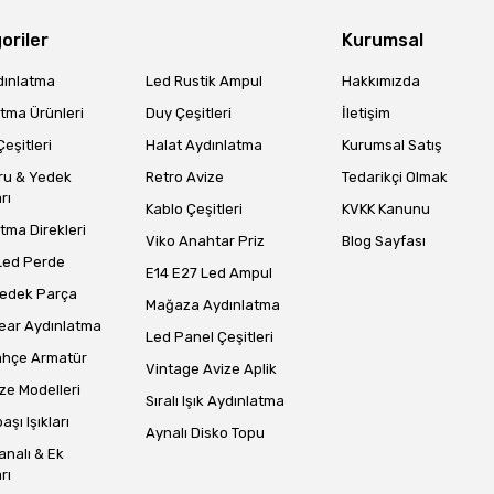
oriler
Kurumsal
dınlatma
Led Rustik Ampul
Hakkımızda
tma Ürünleri
Duy Çeşitleri
İletişim
eşitleri
Halat Aydınlatma
Kurumsal Satış
Gönder
ru & Yedek
Retro Avize
Tedarikçi Olmak
rı
Kablo Çeşitleri
KVKK Kanunu
tma Direkleri
Viko Anahtar Priz
Blog Sayfası
Led Perde
E14 E27 Led Ampul
Yedek Parça
Mağaza Aydınlatma
ear Aydınlatma
Led Panel Çeşitleri
ahçe Armatür
Vintage Avize Aplik
ze Modelleri
Sıralı Işık Aydınlatma
aşı Işıkları
Aynalı Disko Topu
analı & Ek
rı