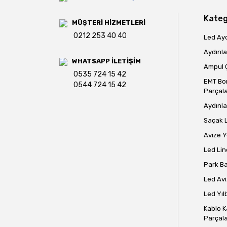
Bu ürüne benzer farklı alternatifler olmalı.
Kateg
MÜŞTERİ HİZMETLERİ
0212 253 40 40
Led Ay
Aydınla
WHATSAPP İLETİŞİM
Ampul Ç
0535 724 15 42
EMT Bo
0544 724 15 42
Parçala
Aydınla
Saçak 
Avize 
Led Lin
Park B
Led Avi
Led Yılb
Kablo K
Parçala