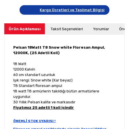
Kargo Ücretleri ve Teslimat Bilgisi
Ürün Açıklaması
Taksit Seçenekleri
Yorumlar
Öneri
Pelsan 18Watt T8 Snow white Floresan Ampul,
12000K, (25 Adetli Koli)
18 Watt
12000 Kalvin
60 cm standart uzunluk
Işık rengi: Snow white (Kar beyaz)
T8 Standart floresan ampul
18 watt T8 armürlerin takıldığı bütün armatürlere
uygundur.
30 Yıllık Pelsan kalite ve markasıdır
Fiyatımız 25 adetli 1 koli içindir
ÖNEMLİ STOK UYARISI !