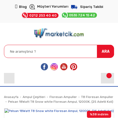
Müşteri Yorumları
Blog
Sipariş Takibi
0535 724 15 42
0212 253 40 40
ARA
Anasayfa
Ampul Çeşitleri
Floresan Ampuller
T8 Floresan Ampuller
Pelsan 18Watt T8 Snow white Floresan Ampul, 12000K, (25 Adetli Koli)
%38 indirim