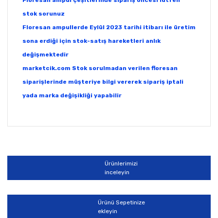
Floresan ampul çeşitlerinde sipariş öncesi lütfen
stok sorunuz
Floresan ampullerde Eylül 2023 tarihi itibarı ile üretim
sona erdiği için stok-satış hareketleri anlık
değişmektedir
marketcik.com Stok sorulmadan verilen floresan
siparişlerinde müşteriye bilgi vererek sipariş iptali
yada marka değişikliği yapabilir
Bu ürünün fiyat bilgisi, resim, ürün açıklamalarında ve
diğer konularda yetersiz gördüğünüz noktaları öneri
Bu ürüne ilk yorumu siz yapın!
formunu kullanarak tarafımıza iletebilirsiniz.
Görüş ve önerileriniz için teşekkür ederiz.
Ürünlerimizi
Yorum Yaz
inceleyin
Ürün resmi kalitesiz, bozuk veya görüntülenemiyor.
Ürün açıklamasında eksik bilgiler bulunuyor.
Ürünü Sepetinize
Ürün bilgilerinde hatalar bulunuyor.
ekleyin