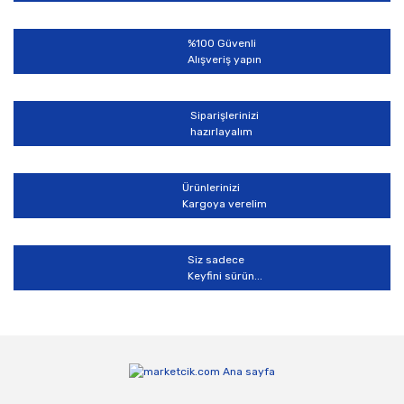
Ürün fiyatı diğer sitelerden daha pahalı.
Bu ürüne benzer farklı alternatifler olmalı.
%100 Güvenli
Alışveriş yapın
Siparişlerinizi
hazırlayalım
Gönder
Ürünlerinizi
Kargoya verelim
Siz sadece
Keyfini sürün...