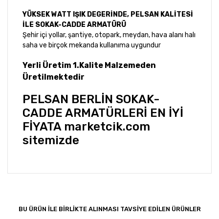
YÜKSEK WATT IŞIK DEGERİNDE, PELSAN KALİTESİ
İLE SOKAK-CADDE ARMATÜRÜ
Şehir içi yollar, şantiye, otopark, meydan, hava alanı halı
saha ve birçok mekanda kullanıma uygundur
Yerli Üretim 1.Kalite Malzemeden
Üretilmektedir
PELSAN BERLİN SOKAK-
CADDE ARMATÜRLERİ EN İYİ
FİYATA marketcik.com
sitemizde
Bu ürünün fiyat bilgisi, resim, ürün açıklamalarında ve
diğer konularda yetersiz gördüğünüz noktaları öneri
Bu ürüne ilk yorumu siz yapın!
formunu kullanarak tarafımıza iletebilirsiniz.
Görüş ve önerileriniz için teşekkür ederiz.
BU ÜRÜN İLE BİRLİKTE ALINMASI TAVSİYE EDİLEN ÜRÜNLER