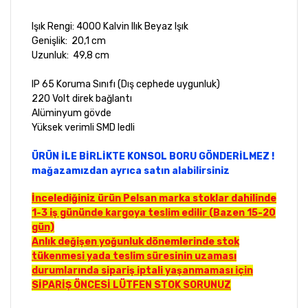
Işık Rengi: 4000 Kalvin Ilık Beyaz Işık
Genişlik: 20,1 cm
Uzunluk: 49,8 cm
IP 65 Koruma Sınıfı (Dış cephede uygunluk)
220 Volt direk bağlantı
Alüminyum gövde
Yüksek verimli SMD ledli
ÜRÜN İLE BİRLİKTE KONSOL BORU GÖNDERİLMEZ !
mağazamızdan ayrıca satın alabilirsiniz
İncelediğiniz ürün Pelsan marka stoklar dahilinde
1-3 iş gününde kargoya teslim edilir (Bazen 15-20
gün)
Anlık değişen yoğunluk dönemlerinde stok
tükenmesi yada teslim süresinin uzaması
durumlarında sipariş iptali yaşanmaması için
SİPARİŞ ÖNCESİ LÜTFEN STOK SORUNUZ