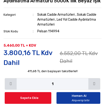
Aydınlatma Armatürü 5000K Ilık Beyaz Işık
Sokak Cadde Armatürleri
,
Sokak Cadde
Kategori
Armatürleri
,
Led Yol Cadde Aydınlatma
Armatürleri
Pelsan 114994
Stok Kodu
5.460,00 TL + KDV
3.800,16 TL Kdv
6.552,00 TL Kdv
Dahil
Dahil
411,68 TL den başlayan taksitlerle!!
Hemen Al
Sepete Ekle
Alışverişi bitir