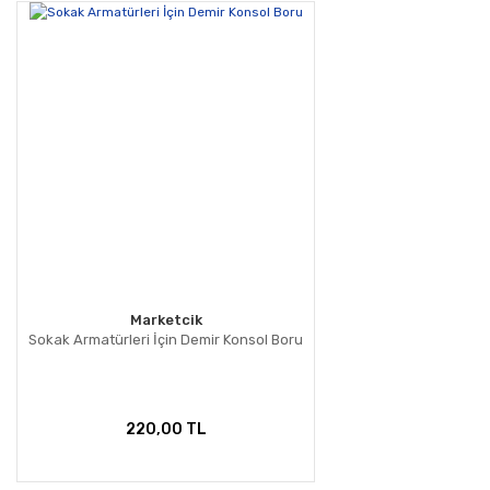
Yorum Yaz
Ürün resmi kalitesiz, bozuk veya görüntülenemiyor.
Ürün açıklamasında eksik bilgiler bulunuyor.
Ürün bilgilerinde hatalar bulunuyor.
Ürün fiyatı diğer sitelerden daha pahalı.
Bu ürüne benzer farklı alternatifler olmalı.
Gönder
Marketcik
Sokak Armatürleri İçin Demir Konsol Boru
220,00 TL