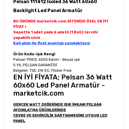
Pelsan 111412 İsoled 36 Watt 60x60
Backlight Led Panel Armatür
BU ÜRÜNDE marketcik.com SİTEMİZE ÖZEL EN İYİ
FİYAT !
Sepette 1 adet yada 6 adetli (1 Koli) tercihi
yapabilirsiniz
Koli alımı ile fiyat avantajı sunmaktayız
Ürün Kodu-Işık Rengi
Pelsan 111412: 6500 Kalvin - Beyaz ışık
5 YIL PELSAN GARANTİSİ
Belgeler: TSE, EN-EC, Flicker Free
EN İYİ FİYATA; Pelsan 36 Watt
60x60 Led Panel Armatür -
marketcik.com
GERÇEK WATT DEĞERİNDE IŞIK İMKANI PELSAN
AYDINLATMA ÜRÜNLERİNDE
ÇEVRE VE ŞEHİRCİLİK ŞARTNAMESİNE UYGUN LED
PANEL