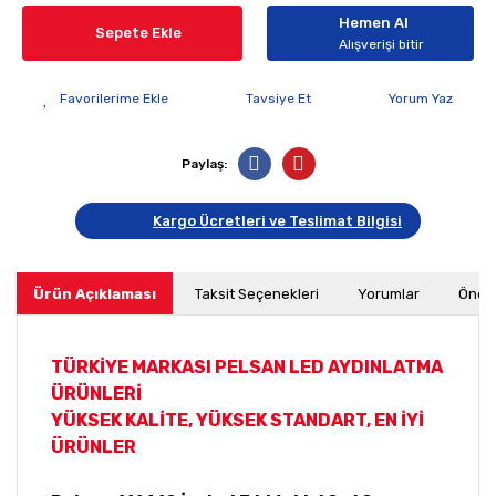
Hemen Al
Sepete Ekle
Alışverişi bitir
Tavsiye Et
Yorum Yaz
Paylaş:
Kargo Ücretleri ve Teslimat Bilgisi
Ürün Açıklaması
Taksit Seçenekleri
Yorumlar
Öneri
TÜRKİYE MARKASI PELSAN LED AYDINLATMA
ÜRÜNLERİ
YÜKSEK KALİTE, YÜKSEK STANDART, EN İYİ
ÜRÜNLER