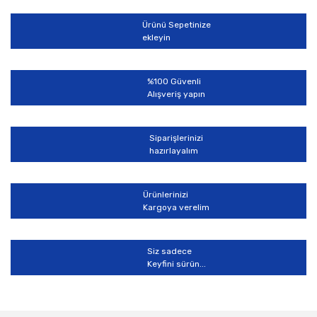
Ürün açıklamasında eksik bilgiler bulunuyor.
Ürünü Sepetinize
Ürün bilgilerinde hatalar bulunuyor.
ekleyin
Ürün fiyatı diğer sitelerden daha pahalı.
Bu ürüne benzer farklı alternatifler olmalı.
%100 Güvenli
Alışveriş yapın
Siparişlerinizi
hazırlayalım
Gönder
Ürünlerinizi
Kargoya verelim
Siz sadece
Keyfini sürün...