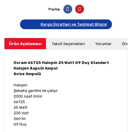
Paylaş:
Kargo Ücretleri ve Teslimat Bilgisi
Ürün Açıklaması
Taksit Seçenekleri
Yorumlar
Öneri
Osram 66725 Halopin 25 Watt G9 Duy Standart
Halojen Kapsül Ampul
Avize Ampulü
Halopın
Şebeke gerilimi ile çalışır
2000 saat ömür
66725
25 Watt
230 Volt
260 lm
G9 Duy