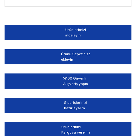
Bu ürünün fiyat bilgisi, resim, ürün açıklamalarında ve
diğer konularda yetersiz gördüğünüz noktaları öneri
Bu ürüne ilk yorumu siz yapın!
formunu kullanarak tarafımıza iletebilirsiniz.
Görüş ve önerileriniz için teşekkür ederiz.
Ürünlerimizi
Yorum Yaz
inceleyin
Ürün resmi kalitesiz, bozuk veya görüntülenemiyor.
Ürün açıklamasında eksik bilgiler bulunuyor.
Ürünü Sepetinize
Ürün bilgilerinde hatalar bulunuyor.
ekleyin
Ürün fiyatı diğer sitelerden daha pahalı.
Bu ürüne benzer farklı alternatifler olmalı.
%100 Güvenli
Alışveriş yapın
Siparişlerinizi
hazırlayalım
Gönder
Ürünlerinizi
Kargoya verelim