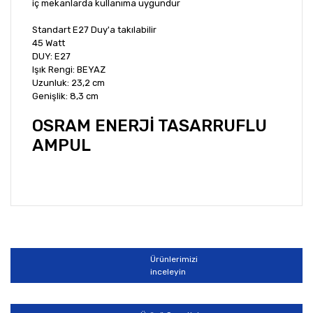
iç mekanlarda kullanıma uygundur
Standart E27 Duy'a takılabilir
45 Watt
DUY: E27
Işık Rengi: BEYAZ
Uzunluk: 23,2 cm
Genişlik: 8,3 cm
OSRAM ENERJİ TASARRUFLU
AMPUL
Bu ürünün fiyat bilgisi, resim, ürün açıklamalarında ve
diğer konularda yetersiz gördüğünüz noktaları öneri
Bu ürüne ilk yorumu siz yapın!
formunu kullanarak tarafımıza iletebilirsiniz.
Görüş ve önerileriniz için teşekkür ederiz.
Ürünlerimizi
Yorum Yaz
inceleyin
Ürün resmi kalitesiz, bozuk veya görüntülenemiyor.
Ürün açıklamasında eksik bilgiler bulunuyor.