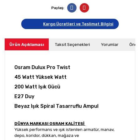
Paylaş:
Kargo Ücretleri ve Teslimat Bilgisi
Ürün Açıklaması
Taksit Seçenekleri
Yorumlar
Öneri
Osram Dulux Pro Twist
45 Watt Yüksek Watt
200 Watt Işık Gücü
E27 Duy
Beyaz Işık Spiral Tasarruflu Ampul
DÜNYA MARKASI OSRAM KALİTESİ
Yüksek performans ve ışık istenilen armatür, manav,
depo, koridor, dükkan, mağaza ve