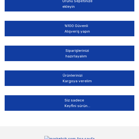
Ürünü Sepetinize
Ürün bilgilerinde hatalar bulunuyor.
ekleyin
Ürün fiyatı diğer sitelerden daha pahalı.
Bu ürüne benzer farklı alternatifler olmalı.
%100 Güvenli
Alışveriş yapın
Siparişlerinizi
hazırlayalım
Gönder
Ürünlerinizi
Kargoya verelim
Siz sadece
Keyfini sürün...