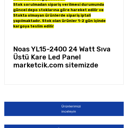
Stok sorulmadan sipariş verilmesi durumunda
güncel depo stoklarına göre hareket edilir ve
Stokta olmayan ürünlerde sipariş iptali
yapılmaktadır. Stok olan ürünler 1-2 gün içinde
kargoya teslim edilir
Noas YL15-2400 24 Watt Sıva
Üstü Kare Led Panel
marketcik.com sitemizde
Bu ürünün fiyat bilgisi, resim, ürün açıklamalarında ve
diğer konularda yetersiz gördüğünüz noktaları öneri
Bu ürüne ilk yorumu siz yapın!
formunu kullanarak tarafımıza iletebilirsiniz.
Görüş ve önerileriniz için teşekkür ederiz.
Ürünlerimizi
Yorum Yaz
inceleyin
Ürün resmi kalitesiz, bozuk veya görüntülenemiyor.
Ürün açıklamasında eksik bilgiler bulunuyor.