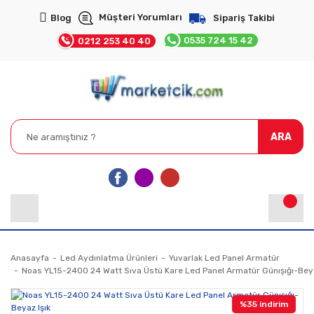
Müşteri Yorumları
Blog
Sipariş Takibi
0535 724 15 42
0212 253 40 40
ARA
Anasayfa
Led Aydınlatma Ürünleri
Yuvarlak Led Panel Armatür
Noas YL15-2400 24 Watt Sıva Üstü Kare Led Panel Armatür Günışığı-Beya
%35 indirim