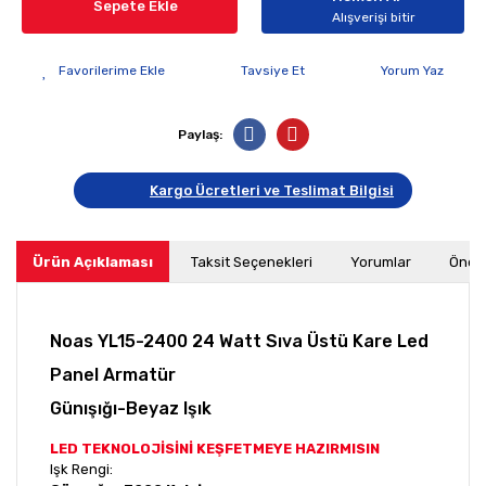
Sepete Ekle
Alışverişi bitir
Tavsiye Et
Yorum Yaz
Paylaş:
Kargo Ücretleri ve Teslimat Bilgisi
Ürün Açıklaması
Taksit Seçenekleri
Yorumlar
Öneri
Noas YL15-2400 24 Watt Sıva Üstü Kare Led
Panel Armatür
Günışığı-Beyaz Işık
LED TEKNOLOJİSİNİ KEŞFETMEYE HAZIRMISIN
Işk Rengi: