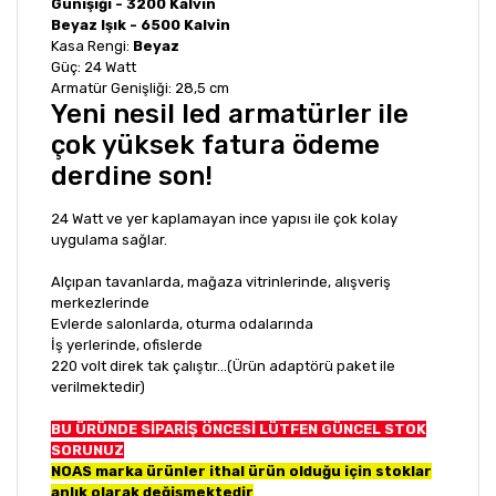
Günışığı - 3200 Kalvin
Beyaz Işık - 6500 Kalvin
Kasa Rengi:
Beyaz
Güç: 24 Watt
Armatür Genişliği: 28,5 cm
Yeni nesil led armatürler ile
çok yüksek fatura ödeme
derdine son!
24 Watt ve yer kaplamayan ince yapısı ile çok kolay
uygulama sağlar.
Alçıpan tavanlarda, mağaza vitrinlerinde, alışveriş
merkezlerinde
Evlerde salonlarda, oturma odalarında
İş yerlerinde, ofislerde
220 volt direk tak çalıştır...(Ürün adaptörü paket ile
verilmektedir)
BU ÜRÜNDE SİPARİŞ ÖNCESİ LÜTFEN GÜNCEL STOK
SORUNUZ
NOAS marka ürünler ithal ürün olduğu için stoklar
anlık olarak değişmektedir