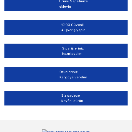
Ürünü Sepetinize
Ürün bilgilerinde hatalar bulunuyor.
ekleyin
Ürün fiyatı diğer sitelerden daha pahalı.
Bu ürüne benzer farklı alternatifler olmalı.
%100 Güvenli
Alışveriş yapın
Siparişlerinizi
hazırlayalım
Gönder
Ürünlerinizi
Kargoya verelim
Siz sadece
Keyfini sürün...