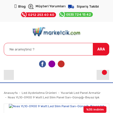
Müşteri Yorumları
Blog
Sipariş Takibi
0535 724 15 42
0212 253 40 40
ARA
Anasayfa
Led Aydınlatma Ürünleri
Yuvarlak Led Panel Armatür
Noas YL10-0900 9 Watt Led Slim Panel Sarı-Günışığı-Beyaz Işık
%35 indirim