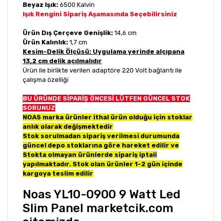
Beyaz Işık:
6500 Kalvin
Işık Rengini Sipariş Aşamasında Seçebilirsiniz
Ürün Dış Çerçeve Genişlik:
14,6 cm
Ürün Kalınlık:
1,7 cm
Kesim-Delik Ölçüsü: Uygulama yerinde alçıpana
13,2 cm delik açılmalıdır
Ürün ile birlikte verilen adaptöre 220 Volt bağlantı ile
çalışma özelliği
BU ÜRÜNDE SİPARİŞ ÖNCESİ LÜTFEN GÜNCEL STOK
SORUNUZ
NOAS marka ürünler ithal ürün olduğu için stoklar
anlık olarak değişmektedir
Stok sorulmadan sipariş verilmesi durumunda
güncel depo stoklarına göre hareket edilir ve
Stokta olmayan ürünlerde sipariş iptali
yapılmaktadır. Stok olan ürünler 1-2 gün içinde
kargoya teslim edilir
Noas YL10-0900 9 Watt Led
Slim Panel marketcik.com