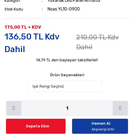
Yuvarlak Led Panel Armatür
Kategori
Noas YL10-0900
Stok Kodu
175,00 TL + KDV
136,50 TL Kdv
210,00 TL Kdv
Dahil
Dahil
14,79 TL den başlayan taksitlerle!!
Ürün Seçenekleri
Hemen Al
Sepete Ekle
Alışverişi bitir