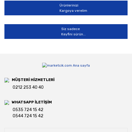
Ürünlerinizi
Kargoya verelim
Siz sadece
Keyfini sürün...
MÜŞTERİ HİZMETLERİ
0212 253 40 40
WHATSAPP İLETİŞİM
0535 724 15 42
0544 724 15 42