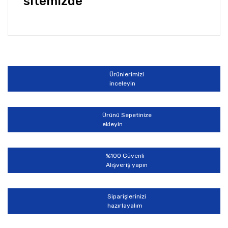
sitemizde
Bu ürünün fiyat bilgisi, resim, ürün açıklamalarında ve
diğer konularda yetersiz gördüğünüz noktaları öneri
Bu ürüne ilk yorumu siz yapın!
formunu kullanarak tarafımıza iletebilirsiniz.
Görüş ve önerileriniz için teşekkür ederiz.
Ürünlerimizi
Yorum Yaz
inceleyin
Ürün resmi kalitesiz, bozuk veya görüntülenemiyor.
Ürün açıklamasında eksik bilgiler bulunuyor.
Ürünü Sepetinize
Ürün bilgilerinde hatalar bulunuyor.
ekleyin
Ürün fiyatı diğer sitelerden daha pahalı.
Bu ürüne benzer farklı alternatifler olmalı.
%100 Güvenli
Alışveriş yapın
Siparişlerinizi
hazırlayalım
Gönder