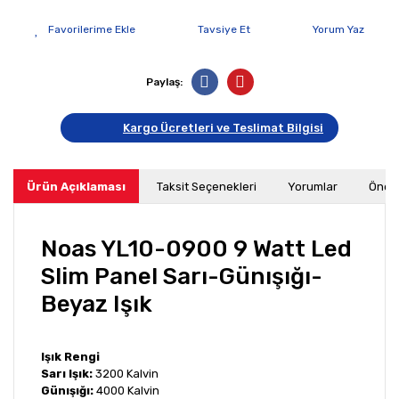
Tavsiye Et
Yorum Yaz
Paylaş:
Kargo Ücretleri ve Teslimat Bilgisi
Ürün Açıklaması
Taksit Seçenekleri
Yorumlar
Öneri
Noas YL10-0900 9 Watt Led
Slim Panel Sarı-Günışığı-
Beyaz Işık
Işık Rengi
Sarı Işık:
3200 Kalvin
Günışığı:
4000 Kalvin