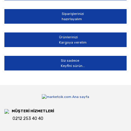
Siparişlerinizi
hazırlayalım
Gönder
Ürünlerinizi
Kargoya verelim
Siz sadece
Keyfini sürün...
MÜŞTERİ HİZMETLERİ
0212 253 40 40