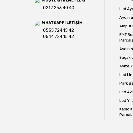
MÜŞTERİ HİZMETLERİ
0212 253 40 40
Led Ay
Aydınla
WHATSAPP İLETİŞİM
Ampul Ç
0535 724 15 42
EMT Bo
0544 724 15 42
Parçala
Aydınla
Saçak 
Avize 
Led Lin
Park B
Led Avi
Led Yılb
Kablo K
Parçala