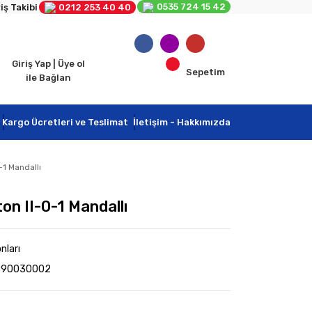
0535 724 15 42
iş Takibi
0212 253 40 40
Giriş Yap | Üye ol
Sepetim
ile Bağlan
Kargo Ücretleri ve Teslimat
İletişim - Hakkımızda
-1 Mandallı
on II-0-1 Mandallı
ları
0090030002