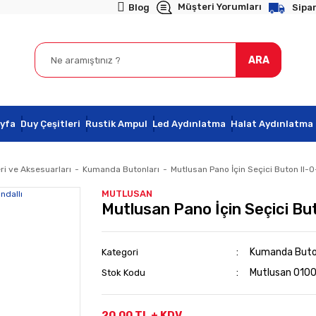
Müşteri Yorumları
Blog
Sipar
ARA
yfa
Duy Çeşitleri
Rustik Ampul
Led Aydınlatma
Halat Aydınlatma
ri ve Aksesuarları
Kumanda Butonları
Mutlusan Pano İçin Seçici Buton II-0
MUTLUSAN
Mutlusan Pano İçin Seçici But
Kumanda Buton
Kategori
Mutlusan 01
Stok Kodu
20,00 TL + KDV