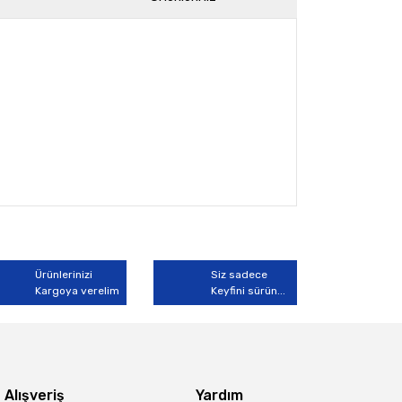
arak tarafımıza iletebilirsiniz.
Ürünlerinizi
Siz sadece
Kargoya verelim
Keyfini sürün...
Alışveriş
Yardım