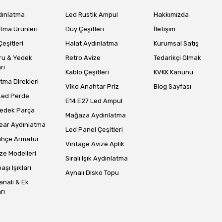
dınlatma
Led Rustik Ampul
Hakkımızda
tma Ürünleri
Duy Çeşitleri
İletişim
eşitleri
Halat Aydınlatma
Kurumsal Satış
Gönder
ru & Yedek
Retro Avize
Tedarikçi Olmak
rı
Kablo Çeşitleri
KVKK Kanunu
tma Direkleri
Viko Anahtar Priz
Blog Sayfası
Led Perde
E14 E27 Led Ampul
Yedek Parça
Mağaza Aydınlatma
ear Aydınlatma
Led Panel Çeşitleri
ahçe Armatür
Vintage Avize Aplik
ze Modelleri
Sıralı Işık Aydınlatma
aşı Işıkları
Aynalı Disko Topu
analı & Ek
rı