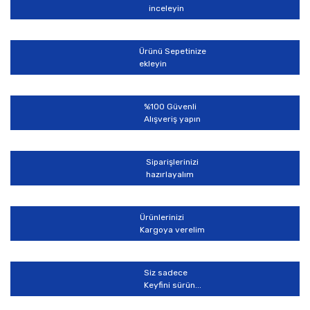
Yorum Yaz
inceleyin
Ürün resmi kalitesiz, bozuk veya görüntülenemiyor.
Ürün açıklamasında eksik bilgiler bulunuyor.
Ürünü Sepetinize
Ürün bilgilerinde hatalar bulunuyor.
ekleyin
Ürün fiyatı diğer sitelerden daha pahalı.
Bu ürüne benzer farklı alternatifler olmalı.
%100 Güvenli
Alışveriş yapın
Siparişlerinizi
hazırlayalım
Gönder
Ürünlerinizi
Kargoya verelim
Siz sadece
Keyfini sürün...