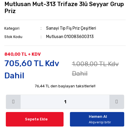
Mutlusan Mut-313 Trifaze 3lü Seyyar Grup
Priz
Sanayi Tip Fiş Priz Çeşitleri
Kategori
Mutlusan 010083600313
Stok Kodu
840,00 TL + KDV
705,60 TL Kdv
1.008,00 TL Kdv
Dahil
Dahil
76,44 TL den başlayan taksitlerle!!
Hemen Al
Sepete Ekle
Alışverişi bitir