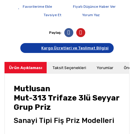
Fiyatı Düşünce Haber Ver
Tavsiye Et
Yorum Yaz
Paylaş:
Kargo Ücretleri ve Teslimat Bilgisi
Ürün Açıklaması
Taksit Seçenekleri
Yorumlar
Öneri
Mutlusan
Mut-313 Trifaze 3lü Seyyar
Grup Priz
Sanayi Tipi Fiş Priz Modelleri