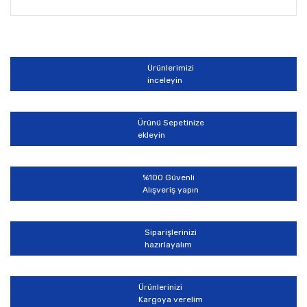
Bu ürünün fiyat bilgisi, resim, ürün açıklamalarında ve
diğer konularda yetersiz gördüğünüz noktaları öneri
Bu ürüne ilk yorumu siz yapın!
formunu kullanarak tarafımıza iletebilirsiniz.
Görüş ve önerileriniz için teşekkür ederiz.
Ürünlerimizi
Yorum Yaz
inceleyin
Ürün resmi kalitesiz, bozuk veya görüntülenemiyor.
Ürün açıklamasında eksik bilgiler bulunuyor.
Ürünü Sepetinize
Ürün bilgilerinde hatalar bulunuyor.
ekleyin
Ürün fiyatı diğer sitelerden daha pahalı.
Bu ürüne benzer farklı alternatifler olmalı.
%100 Güvenli
Alışveriş yapın
Siparişlerinizi
hazırlayalım
Gönder
Ürünlerinizi
Kargoya verelim