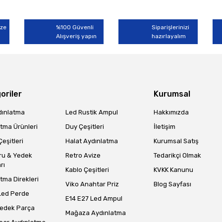
Bu ürüne ilk yorumu siz yapın!
miyor.
ize
%100 Güvenli
Siparişlerinizi
Alışveriş yapın
Yorum Yaz
hazırlayalım
oriler
Kurumsal
dınlatma
Led Rustik Ampul
Hakkımızda
tma Ürünleri
Duy Çeşitleri
İletişim
eşitleri
Halat Aydınlatma
Kurumsal Satış
Gönder
ru & Yedek
Retro Avize
Tedarikçi Olmak
rı
Kablo Çeşitleri
KVKK Kanunu
tma Direkleri
Viko Anahtar Priz
Blog Sayfası
Led Perde
E14 E27 Led Ampul
Yedek Parça
Mağaza Aydınlatma