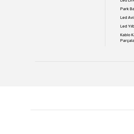
Led Lin
Park B
Led Avi
Led Yılb
Kablo K
Parçala