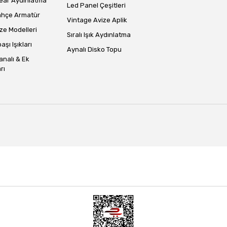
ear Aydınlatma
Led Panel Çeşitleri
ahçe Armatür
Vintage Avize Aplik
ze Modelleri
Sıralı Işık Aydınlatma
aşı Işıkları
Aynalı Disko Topu
analı & Ek
rı