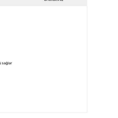
ü sağlar
arak tarafımıza iletebilirsiniz.