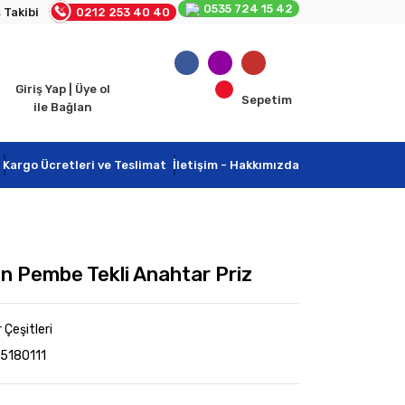
0535 724 15 42
 Takibi
0212 253 40 40
Giriş Yap | Üye ol
Sepetim
ile Bağlan
Kargo Ücretleri ve Teslimat
İletişim - Hakkımızda
n Pembe Tekli Anahtar Priz
Çeşitleri
5180111