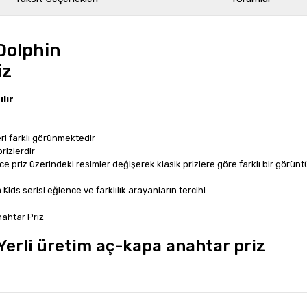
Dolphin
iz
ılır
i farklı görünmektedir
rizlerdir
priz üzerindeki resimler değişerek klasik prizlere göre farklı bir görünt
Kids serisi eğlence ve farklılık arayanların tercihi
 Yerli üretim aç-kapa anahtar priz
rında ve diğer konularda yetersiz gördüğünüz noktaları öneri formunu kullan