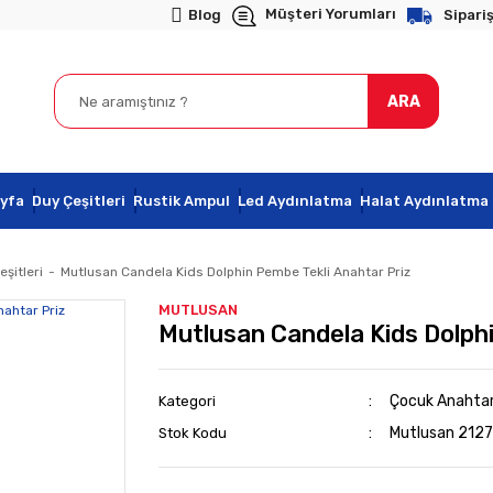
Müşteri Yorumları
Blog
Sipariş
ARA
yfa
Duy Çeşitleri
Rustik Ampul
Led Aydınlatma
Halat Aydınlatma
şitleri
Mutlusan Candela Kids Dolphin Pembe Tekli Anahtar Priz
MUTLUSAN
Mutlusan Candela Kids Dolphi
Çocuk Anahtar 
Kategori
Mutlusan 2127
Stok Kodu