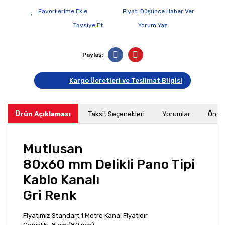
Fiyatı Düşünce Haber Ver
Tavsiye Et
Yorum Yaz
Paylaş:
Kargo Ücretleri ve Teslimat Bilgisi
Ürün Açıklaması
Taksit Seçenekleri
Yorumlar
Öneri
Mutlusan
80x60 mm Delikli Pano Tipi
Kablo Kanalı
Gri Renk
Fiyatımız Standart 1 Metre Kanal Fiyatıdır