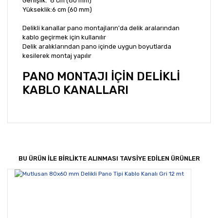
Genişlik: 8 cm (80 mm)
Yükseklik:6 cm (60 mm)
Delikli kanallar pano montajların'da delik aralarından
kablo geçirmek için kullanılır
Delik aralıklarından pano içinde uygun boyutlarda
kesilerek montaj yapılır
PANO MONTAJI İÇİN DELİKLİ
KABLO KANALLARI
Bu ürünün fiyat bilgisi, resim, ürün açıklamalarında ve
diğer konularda yetersiz gördüğünüz noktaları öneri
Bu ürüne ilk yorumu siz yapın!
formunu kullanarak tarafımıza iletebilirsiniz.
Görüş ve önerileriniz için teşekkür ederiz.
BU ÜRÜN İLE BİRLİKTE ALINMASI TAVSİYE EDİLEN ÜRÜNLER
Yorum Yaz
Ürün resmi kalitesiz, bozuk veya görüntülenemiyor.
Ürün açıklamasında eksik bilgiler bulunuyor.
Ürün bilgilerinde hatalar bulunuyor.
Ürün fiyatı diğer sitelerden daha pahalı.