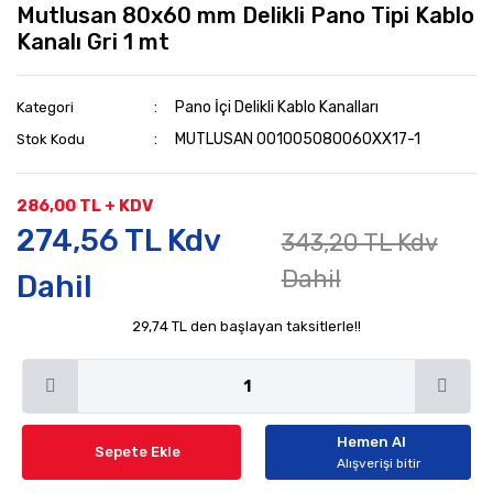
Mutlusan 80x60 mm Delikli Pano Tipi Kablo
Kanalı Gri 1 mt
Pano İçi Delikli Kablo Kanalları
Kategori
MUTLUSAN 001005080060XX17-1
Stok Kodu
286,00 TL + KDV
274,56 TL Kdv
343,20 TL Kdv
Dahil
Dahil
29,74 TL den başlayan taksitlerle!!
Hemen Al
Sepete Ekle
Alışverişi bitir