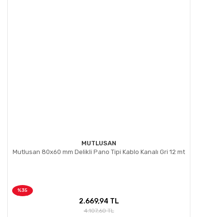
Bu ürüne benzer farklı alternatifler olmalı.
Gönder
MUTLUSAN
Mutlusan 80x60 mm Delikli Pano Tipi Kablo Kanalı Gri 12 mt
%35
2.669,94 TL
4.107,60 TL