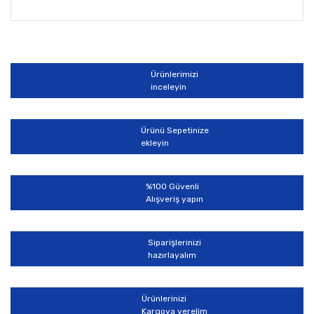
Bu ürünün fiyat bilgisi, resim, ürün açıklamalarında ve
diğer konularda yetersiz gördüğünüz noktaları öneri
Bu ürüne ilk yorumu siz yapın!
formunu kullanarak tarafımıza iletebilirsiniz.
Görüş ve önerileriniz için teşekkür ederiz.
Ürünlerimizi
Yorum Yaz
inceleyin
Ürün resmi kalitesiz, bozuk veya görüntülenemiyor.
Ürün açıklamasında eksik bilgiler bulunuyor.
Ürünü Sepetinize
Ürün bilgilerinde hatalar bulunuyor.
ekleyin
Ürün fiyatı diğer sitelerden daha pahalı.
Bu ürüne benzer farklı alternatifler olmalı.
%100 Güvenli
Alışveriş yapın
Siparişlerinizi
hazırlayalım
Gönder
Ürünlerinizi
Kargoya verelim