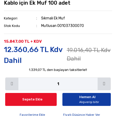
Kablo için Ek Muf 100 adet
Sıkmalı Ek Muf
Kategori
Mutlusan 001037300070
Stok Kodu
15.847,00 TL + KDV
12.360,66 TL Kdv
19.016,40 TL Kdv
Dahil
Dahil
1.339,07 TL den başlayan taksitlerle!!
Hemen Al
Sepete Ekle
Alışverişi bitir
Fiyatı Düşünce Haber Ver