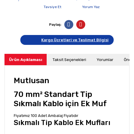
Tavsiye Et
Yorum Yaz
Paylaş:
Kargo Ücretleri ve Teslimat Bilgisi
Ürün Açıklaması
Taksit Seçenekleri
Yorumlar
Öneri
Mutlusan
70 mm² Standart Tip
Sıkmalı Kablo için Ek Muf
Fiyatımız 100 Adet Ambalaj Fiyatıdır
Sıkmalı Tip Kablo Ek Mufları