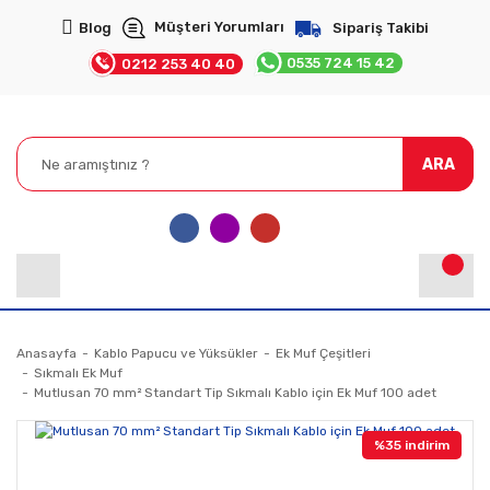
Müşteri Yorumları
Blog
Sipariş Takibi
0535 724 15 42
0212 253 40 40
ARA
Anasayfa
Kablo Papucu ve Yüksükler
Ek Muf Çeşitleri
Sıkmalı Ek Muf
Mutlusan 70 mm² Standart Tip Sıkmalı Kablo için Ek Muf 100 adet
%35 indirim