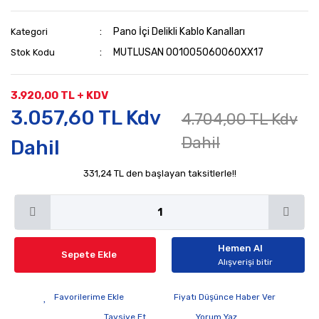
Pano İçi Delikli Kablo Kanalları
Kategori
MUTLUSAN 001005060060XX17
Stok Kodu
3.920,00 TL + KDV
3.057,60 TL Kdv
4.704,00 TL Kdv
Dahil
Dahil
331,24 TL den başlayan taksitlerle!!
Hemen Al
Sepete Ekle
Alışverişi bitir
Fiyatı Düşünce Haber Ver
Tavsiye Et
Yorum Yaz