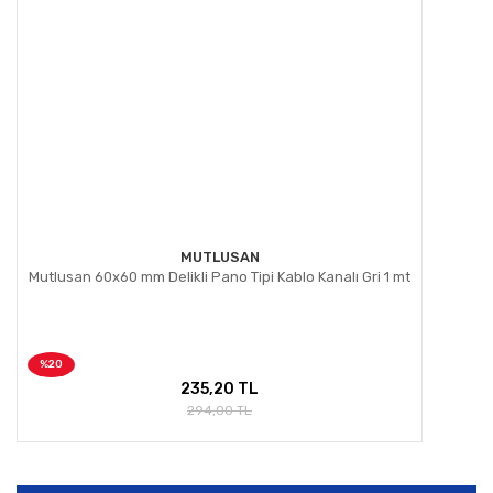
Gönder
MUTLUSAN
Mutlusan 60x60 mm Delikli Pano Tipi Kablo Kanalı Gri 1 mt
%20
235,20 TL
294,00 TL