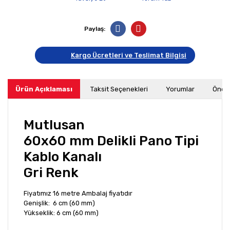
Paylaş:
Kargo Ücretleri ve Teslimat Bilgisi
Ürün Açıklaması
Taksit Seçenekleri
Yorumlar
Öneri
Mutlusan
60x60 mm Delikli Pano Tipi
Kablo Kanalı
Gri Renk
Fiyatımız 16 metre Ambalaj fiyatıdır
Genişlik: 6 cm (60 mm)
Yükseklik: 6 cm (60 mm)