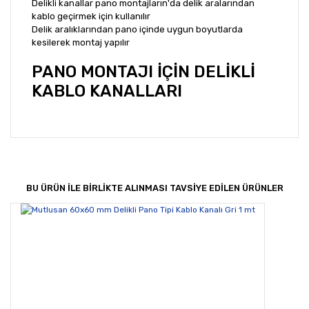
Delikli kanallar pano montajların'da delik aralarından
kablo geçirmek için kullanılır
Delik aralıklarından pano içinde uygun boyutlarda
kesilerek montaj yapılır
PANO MONTAJI İÇİN DELİKLİ
KABLO KANALLARI
Bu ürünün fiyat bilgisi, resim, ürün açıklamalarında ve
diğer konularda yetersiz gördüğünüz noktaları öneri
Bu ürüne ilk yorumu siz yapın!
formunu kullanarak tarafımıza iletebilirsiniz.
Görüş ve önerileriniz için teşekkür ederiz.
BU ÜRÜN İLE BİRLİKTE ALINMASI TAVSİYE EDİLEN ÜRÜNLER
Yorum Yaz
Ürün resmi kalitesiz, bozuk veya görüntülenemiyor.
Ürün açıklamasında eksik bilgiler bulunuyor.
Ürün bilgilerinde hatalar bulunuyor.
Ürün fiyatı diğer sitelerden daha pahalı.
Bu ürüne benzer farklı alternatifler olmalı.