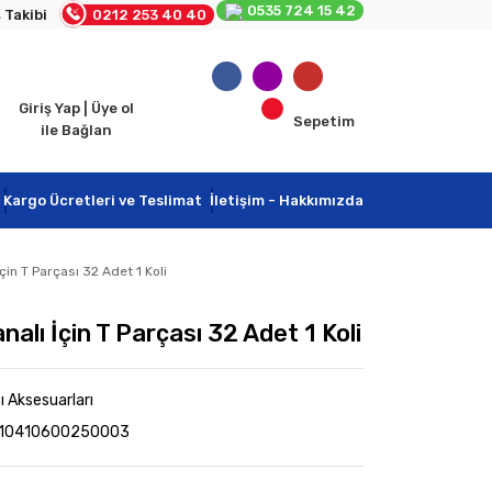
0535 724 15 42
 Takibi
0212 253 40 40
Giriş Yap | Üye ol
Sepetim
ile Bağlan
Kargo Ücretleri ve Teslimat
İletişim - Hakkımızda
in T Parçası 32 Adet 1 Koli
lı İçin T Parçası 32 Adet 1 Koli
ı Aksesuarları
10410600250003