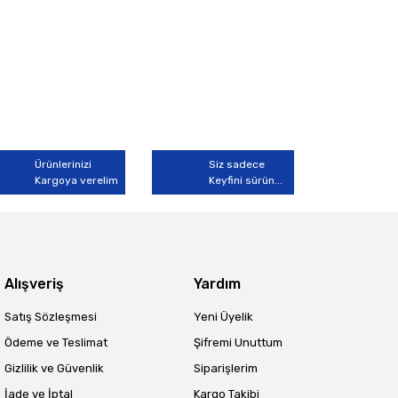
Ürünlerinizi
Siz sadece
Kargoya verelim
Keyfini sürün...
Alışveriş
Yardım
Satış Sözleşmesi
Yeni Üyelik
Ödeme ve Teslimat
Şifremi Unuttum
Gizlilik ve Güvenlik
Siparişlerim
İade ve İptal
Kargo Takibi