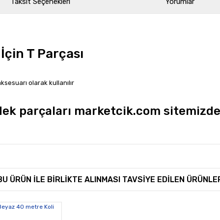
Taksit Seçenekleri
Yorumlar
İçin T Parçası
sesuarı olarak kullanılır
dek parçaları marketcik.com sitemizd
rında ve diğer konularda yetersiz gördüğünüz noktaları öneri formunu kullan
Bu ürüne ilk yorumu siz yapın!
BU ÜRÜN İLE BİRLİKTE ALINMASI TAVSİYE EDİLEN ÜRÜNLE
miyor.
Yorum Yaz