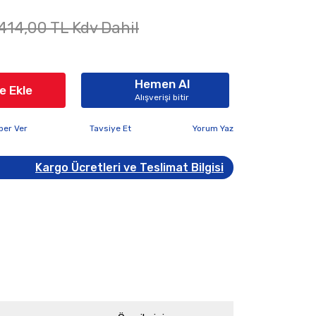
414,00 TL Kdv Dahil
Hemen Al
e Ekle
Alışverişi bitir
ber Ver
Tavsiye Et
Yorum Yaz
Kargo Ücretleri ve Teslimat Bilgisi