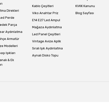
rı
Kablo Çeşitleri
KVKK Kanunu
tma Direkleri
Viko Anahtar Priz
Blog Sayfası
Led Perde
E14 E27 Led Ampul
Yedek Parça
Mağaza Aydınlatma
ear Aydınlatma
Led Panel Çeşitleri
ahçe Armatür
Vintage Avize Aplik
ze Modelleri
Sıralı Işık Aydınlatma
aşı Işıkları
Aynalı Disko Topu
analı & Ek
rı