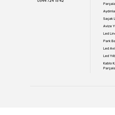
0544 724 15 42
Parçala
Aydınla
Saçak 
Avize 
Led Lin
Park B
Led Avi
Led Yılb
Kablo K
Parçala