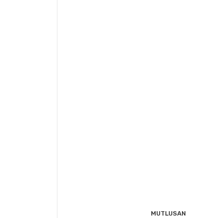
Ürün fiyatı diğer sitelerden daha pahalı.
Bu ürüne benzer farklı alternatifler olmalı.
MUTLUSAN