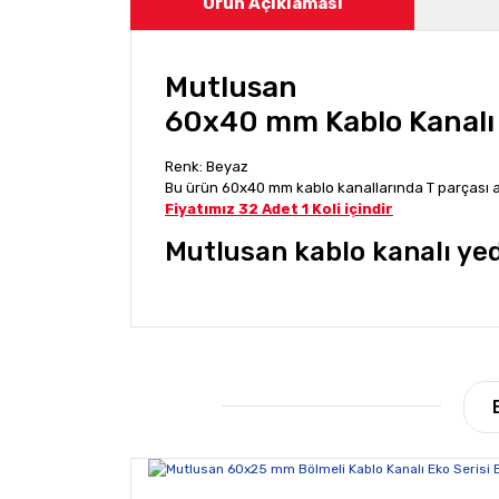
Ürün Açıklaması
Mutlusan
60x40 mm Kablo Kanalı 
Renk: Beyaz
Bu ürün 60x40 mm kablo kanallarında T parçası ak
Fiyatımız 32 Adet 1 Koli içindir
Mutlusan kablo kanalı ye
Bu ürünün fiyat bilgisi, resim, ürün açıklamala
Görüş ve önerileriniz için teşekkür ederiz.
Ürün resmi kalitesiz, bozuk veya görüntülene
Ürün açıklamasında eksik bilgiler bulunuyor.
Ürün bilgilerinde hatalar bulunuyor.