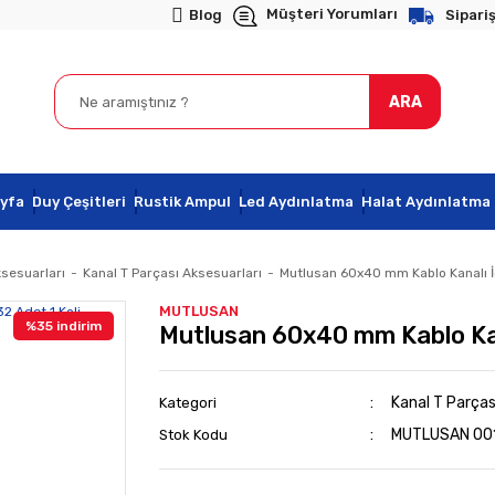
Müşteri Yorumları
Blog
Sipariş
ARA
yfa
Duy Çeşitleri
Rustik Ampul
Led Aydınlatma
Halat Aydınlatma
ksesuarları
Kanal T Parçası Aksesuarları
Mutlusan 60x40 mm Kablo Kanalı İç
MUTLUSAN
%35 indirim
Mutlusan 60x40 mm Kablo Kana
Kanal T Parças
Kategori
MUTLUSAN 00
Stok Kodu