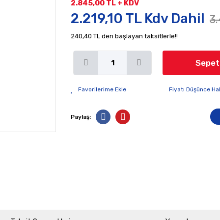
2.845,00 TL + KDV
2.219,10 TL Kdv Dahil
3.
240,40 TL den başlayan taksitlerle!!
Sepet
Fiyatı Düşünce Ha
Paylaş: