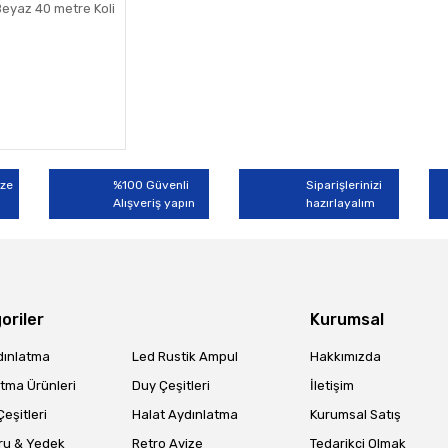
Beyaz 40 metre Koli
ize
%100 Güvenli
Siparişlerinizi
Alışveriş yapın
hazırlayalım
oriler
Kurumsal
dınlatma
Led Rustik Ampul
Hakkımızda
tma Ürünleri
Duy Çeşitleri
İletişim
eşitleri
Halat Aydınlatma
Kurumsal Satış
ru & Yedek
Retro Avize
Tedarikçi Olmak