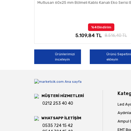
Mutlusan 60x25 mm Bölmeli Kablo Kanalı Eko Serisi 
%40
indirim
5.109,84 TL
8.516,40 TL
Ürünlerimizi
Ürünü Sepetin
inceleyin
ekleyin
Kateg
MÜŞTERİ HİZMETLERİ
0212 253 40 40
Led Ay
Aydınla
WHATSAPP İLETİŞİM
Ampul Ç
0535 724 15 42
EMT Bo