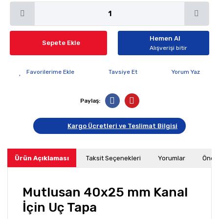
Hemen Al
Sepete Ekle
Alışverişi bitir
Tavsiye Et
Yorum Yaz
Paylaş:
Kargo Ücretleri ve Teslimat Bilgisi
Ürün Açıklaması
Taksit Seçenekleri
Yorumlar
Öneri
Mutlusan 40x25 mm Kanal
İçin Uç Tapa