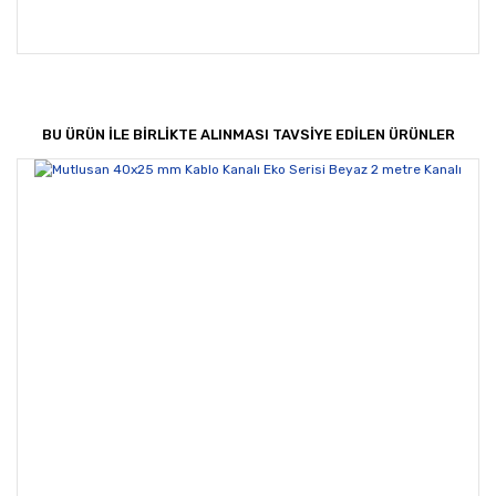
Bu ürünün fiyat bilgisi, resim, ürün açıklamalarında ve
diğer konularda yetersiz gördüğünüz noktaları öneri
Bu ürüne ilk yorumu siz yapın!
formunu kullanarak tarafımıza iletebilirsiniz.
Görüş ve önerileriniz için teşekkür ederiz.
BU ÜRÜN İLE BİRLİKTE ALINMASI TAVSİYE EDİLEN ÜRÜNLER
Yorum Yaz
Ürün resmi kalitesiz, bozuk veya görüntülenemiyor.
Ürün açıklamasında eksik bilgiler bulunuyor.
Ürün bilgilerinde hatalar bulunuyor.
Ürün fiyatı diğer sitelerden daha pahalı.
Bu ürüne benzer farklı alternatifler olmalı.
Gönder