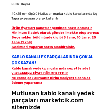
RENK: Beyaz
40x25 mm ölçülü Mutlusan marka kablo kanallarında Uç
Tapa aksesuarı olarak kullanılır
Ürün fiyatları paketler şeklinde hazırlanmıştır
Minimum 5 adet olarak gönderilmekte olup ayrıca;
Seçenekler bölümündeki gibi 5 tane, 10 tane, 25
tane (1 koli)
Seçimleri yaparak satın alabilirsiniz.
KABLO KANALI EK PARÇALARINDA ÇOK AL
ÇOK KAZAN !
Kablo kanalı yedek parçalarında sepette adet
yükseldikçe FİYAT DÜŞMEKTEDİR
Ne kadar çok alırsanız birim maliyette daha az
ödeme yaparsınız
Mutlusan kablo kanalı yedek
parçaları marketcik.com
sitemizde