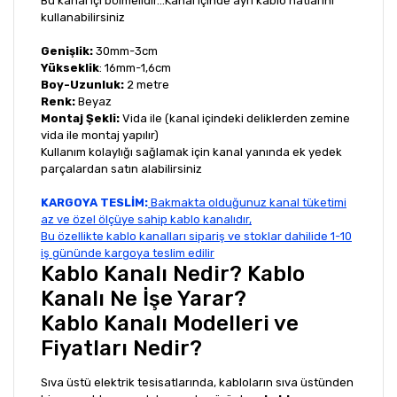
Bu kanal içi bölmelidir...Kanal içinde ayrı kablo hatlarını
kullanabilirsiniz
Genişlik:
30mm-3cm
Yükseklik
: 16mm-1,6cm
Boy-Uzunluk:
2 metre
Renk:
Beyaz
Montaj Şekli:
Vida ile (kanal içindeki deliklerden zemine
vida ile montaj yapılır)
Kullanım kolaylığı sağlamak için kanal yanında ek yedek
parçalardan satın alabilirsiniz
KARGOYA TESLİM:
Bakmakta olduğunuz kanal tüketimi
az ve özel ölçüye sahip kablo kanalıdır,
Bu özellikte kablo kanalları sipariş ve stoklar dahilide 1-10
iş gününde kargoya teslim edilir
Kablo Kanalı Nedir? Kablo
Kanalı Ne İşe Yarar?
Kablo Kanalı Modelleri ve
Fiyatları Nedir?
Sıva üstü elektrik tesisatlarında, kabloların sıva üstünden