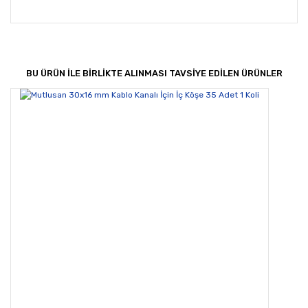
Bu ürünün fiyat bilgisi, resim, ürün açıklamalarında ve
diğer konularda yetersiz gördüğünüz noktaları öneri
Bu ürüne ilk yorumu siz yapın!
formunu kullanarak tarafımıza iletebilirsiniz.
Görüş ve önerileriniz için teşekkür ederiz.
BU ÜRÜN İLE BİRLİKTE ALINMASI TAVSİYE EDİLEN ÜRÜNLER
Yorum Yaz
Ürün resmi kalitesiz, bozuk veya görüntülenemiyor.
Ürün açıklamasında eksik bilgiler bulunuyor.
Ürün bilgilerinde hatalar bulunuyor.
Ürün fiyatı diğer sitelerden daha pahalı.
Bu ürüne benzer farklı alternatifler olmalı.
Gönder