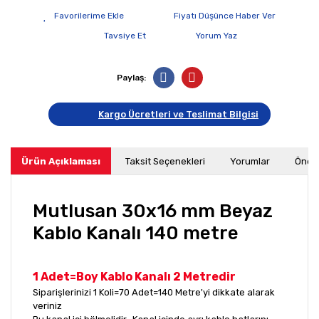
Fiyatı Düşünce Haber Ver
Tavsiye Et
Yorum Yaz
Paylaş:
Kargo Ücretleri ve Teslimat Bilgisi
Ürün Açıklaması
Taksit Seçenekleri
Yorumlar
Öneri
Mutlusan 30x16 mm Beyaz
Kablo Kanalı 140 metre
1 Adet=Boy Kablo Kanalı 2 Metredir
Siparişlerinizi 1 Koli=70 Adet=140 Metre'yi dikkate alarak
veriniz