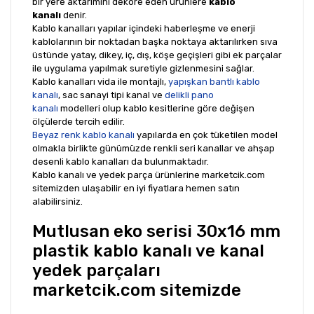
bir yere aktarımını dekore eden ürünlere
kablo
kanalı
denir.
Kablo kanalları yapılar içindeki haberleşme ve enerji
kablolarının bir noktadan başka noktaya aktarılırken sıva
üstünde yatay, dikey, iç, dış, köşe geçişleri gibi ek parçalar
ile uygulama yapılmak suretiyle gizlenmesini sağlar.
Kablo kanalları vida ile montajlı,
yapışkan bantlı kablo
kanalı
, sac sanayi tipi kanal ve
delikli pano
kanalı
modelleri olup kablo kesitlerine göre değişen
ölçülerde tercih edilir.
Beyaz renk kablo kanalı
yapılarda en çok tüketilen model
olmakla birlikte günümüzde renkli seri kanallar ve ahşap
desenli kablo kanalları da bulunmaktadır.
Kablo kanalı ve yedek parça ürünlerine marketcik.com
sitemizden ulaşabilir en iyi fiyatlara hemen satın
alabilirsiniz.
Mutlusan eko serisi 30x16 mm
plastik kablo kanalı ve kanal
yedek parçaları
marketcik.com sitemizde