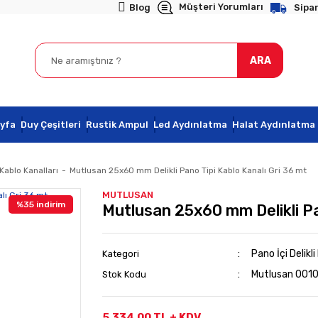
Müşteri Yorumları
Blog
Sipar
ARA
yfa
Duy Çeşitleri
Rustik Ampul
Led Aydınlatma
Halat Aydınlatma
 Kablo Kanalları
Mutlusan 25x60 mm Delikli Pano Tipi Kablo Kanalı Gri 36 mt
MUTLUSAN
%35 indirim
Mutlusan 25x60 mm Delikli Pa
Pano İçi Delikli
Kategori
Mutlusan 00
Stok Kodu
5.334,00 TL + KDV