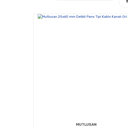
Ürün resmi kalitesiz, bozuk veya görüntülene
Ürün açıklamasında eksik bilgiler bulunuyor.
Ürün bilgilerinde hatalar bulunuyor.
Ürün fiyatı diğer sitelerden daha pahalı.
Bu ürüne benzer farklı alternatifler olmalı.
MUTLUSAN