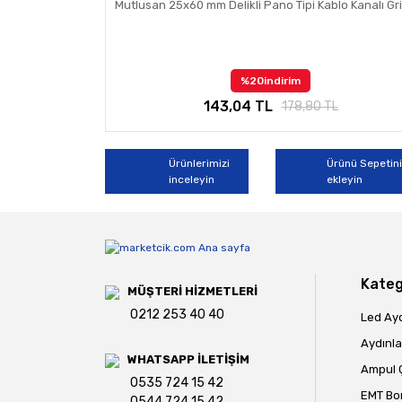
Mutlusan 25x60 mm Delikli Pano Tipi Kablo Kanalı Gri
%20
indirim
143,04 TL
178,80 TL
Ürünlerimizi
Ürünü Sepetin
inceleyin
ekleyin
Kateg
MÜŞTERİ HİZMETLERİ
0212 253 40 40
Led Ay
Aydınla
WHATSAPP İLETİŞİM
Ampul Ç
0535 724 15 42
EMT Bo
0544 724 15 42