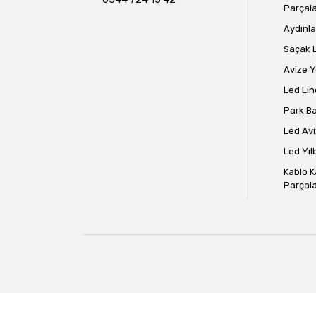
Parçala
Aydınla
Saçak 
Avize 
Led Lin
Park B
Led Avi
Led Yılb
Kablo K
Parçala