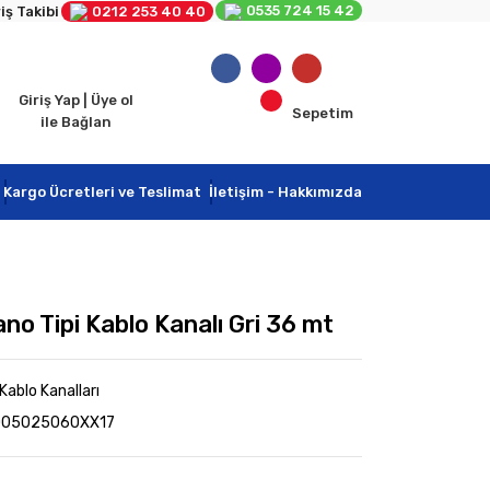
0535 724 15 42
iş Takibi
0212 253 40 40
Giriş Yap | Üye ol
Sepetim
ile Bağlan
Kargo Ücretleri ve Teslimat
İletişim - Hakkımızda
no Tipi Kablo Kanalı Gri 36 mt
 Kablo Kanalları
1005025060XX17