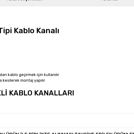
ipi Kablo Kanalı
dan kablo geçirmek için kullanılır
 kesilerek montaj yapılır
KLİ KABLO KANALLARI
rında ve diğer konularda yetersiz gördüğünüz noktaları öneri formunu kullan
Bu ürüne ilk yorumu siz yapın!