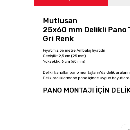
Mutlusan
25x60 mm Delikli Pano T
Gri Renk
Fiyatımız 36 metre Ambalaj fiyatıdır
Genişlik: 2,5 cm (25 mm)
Yükseklik: 6 cm (60 mm)
Delikli kanallar pano montajların'da delik araların
Delik aralıklarından pano içinde uygun boyutlarda
PANO MONTAJI İÇİN DELİ
Bu ürünün fiyat bilgisi, resim, ürün açıklamala
Görüş ve önerileriniz için teşekkür ederiz.