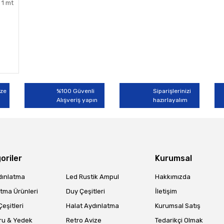
 1 mt
ize
%100 Güvenli
Siparişlerinizi
Alışveriş yapın
hazırlayalım
oriler
Kurumsal
dınlatma
Led Rustik Ampul
Hakkımızda
tma Ürünleri
Duy Çeşitleri
İletişim
eşitleri
Halat Aydınlatma
Kurumsal Satış
ru & Yedek
Retro Avize
Tedarikçi Olmak