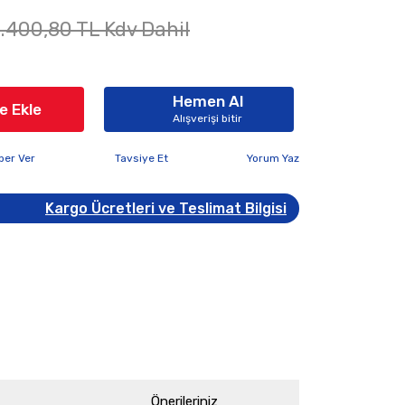
.400,80 TL Kdv Dahil
Hemen Al
e Ekle
Alışverişi bitir
ber Ver
Tavsiye Et
Yorum Yaz
Kargo Ücretleri ve Teslimat Bilgisi
Önerileriniz