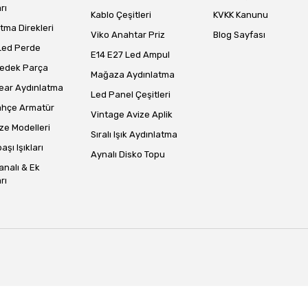
rı
Kablo Çeşitleri
KVKK Kanunu
tma Direkleri
Viko Anahtar Priz
Blog Sayfası
Led Perde
E14 E27 Led Ampul
Yedek Parça
Mağaza Aydınlatma
ear Aydınlatma
Led Panel Çeşitleri
ahçe Armatür
Vintage Avize Aplik
ze Modelleri
Sıralı Işık Aydınlatma
aşı Işıkları
Aynalı Disko Topu
analı & Ek
rı